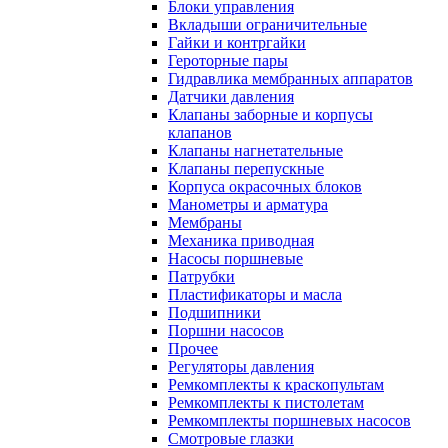
Блоки управления
Вкладыши ограничительные
Гайки и контргайки
Героторные пары
Гидравлика мембранных аппаратов
Датчики давления
Клапаны заборные и корпусы
клапанов
Клапаны нагнетательные
Клапаны перепускные
Корпуса окрасочных блоков
Манометры и арматура
Мембраны
Механика приводная
Насосы поршневые
Патрубки
Пластификаторы и масла
Подшипники
Поршни насосов
Прочее
Регуляторы давления
Ремкомплекты к краскопультам
Ремкомплекты к пистолетам
Ремкомплекты поршневых насосов
Смотровые глазки