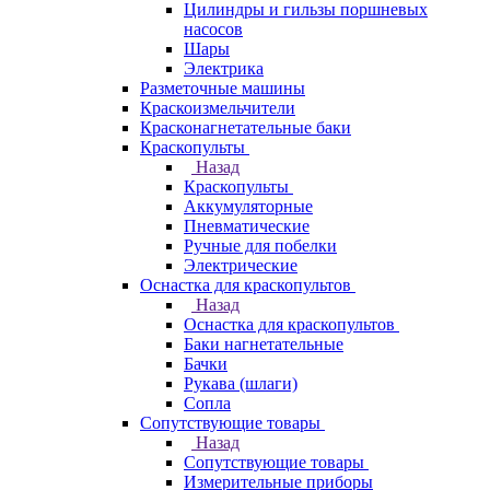
Цилиндры и гильзы поршневых
насосов
Шары
Электрика
Разметочные машины
Краскоизмельчители
Красконагнетательные баки
Краскопульты
Назад
Краскопульты
Аккумуляторные
Пневматические
Ручные для побелки
Электрические
Оснастка для краскопультов
Назад
Оснастка для краскопультов
Баки нагнетательные
Бачки
Рукава (шлаги)
Сопла
Сопутствующие товары
Назад
Сопутствующие товары
Измерительные приборы