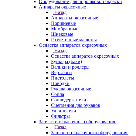
Оборудование для порошковой окраски
Аппараты окрасочные
Назад
Аппараты окрасочные
Поршневые
Мембранные
Шнековые
Разметочные машины
Оснастка аппаратов окрасочных
Назад
Оснастка аппаратов окрасочных
Бункера (баки)
Валики и роллеры
Вертлюги
Пистолеты
Поводки
Рукава окрасочные
Сопла
Соплодержатели
Сцепления для рукавов
Удлинители
Фильтры
Запчасти окрасочного оборудования
Назад
Запчасти окрасочного оборудования