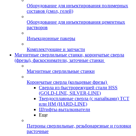
Оборудование для инъектирования полимерных
составов (смол, гелей)
Оборудование для инъектирования цементных
растворов
Инъекционные пакеры
Комплектующие и запчасти
Магнитные сверлильные станки, корончатые сверла
(фрезы), фаскосниматели, заточные станки
Магнитные сверлильные станки
Корончатые сверла (кольцевые фрезы)
Сверла из быстрорежущей стали HSS
(GOLD-LINE, SILVER-LINE)
Твердосплавные сверла (с напайками) ТСТ
или HM (HARD-LINE)
Штифты-выталкиватели
Еще
Патроны сверлильные, резьбонарезные и головки
расточные