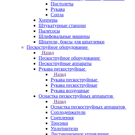
Пистолеты
Рукава
Сопла
Хопперы
Штукатурные станции
Пылесосы
Шлифовальные машины
Шпатели, боксы для шпатлевки
Пескоструйное оборудование
Назад
Пескоструйное оборудование
Пескоструйные аппараты
Рукава пескоструйные
Назад
Рукава пескоструйные
Рукава пескоструйные
Рукава воздушные
Оснастка пескоструйных аппаратов
Назад
Оснастка пескоструйных аппаратов
Соплодержатели
Сцепления
Тросики
Уплотнители
Дистанционное управление