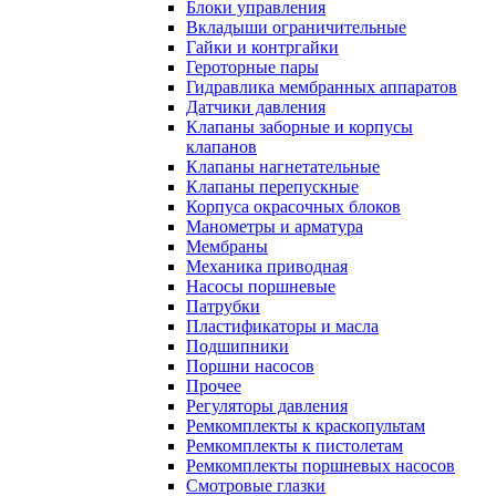
Блоки управления
Вкладыши ограничительные
Гайки и контргайки
Героторные пары
Гидравлика мембранных аппаратов
Датчики давления
Клапаны заборные и корпусы
клапанов
Клапаны нагнетательные
Клапаны перепускные
Корпуса окрасочных блоков
Манометры и арматура
Мембраны
Механика приводная
Насосы поршневые
Патрубки
Пластификаторы и масла
Подшипники
Поршни насосов
Прочее
Регуляторы давления
Ремкомплекты к краскопультам
Ремкомплекты к пистолетам
Ремкомплекты поршневых насосов
Смотровые глазки