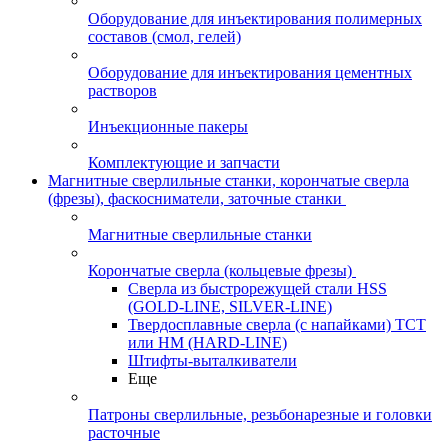
Оборудование для инъектирования полимерных
составов (смол, гелей)
Оборудование для инъектирования цементных
растворов
Инъекционные пакеры
Комплектующие и запчасти
Магнитные сверлильные станки, корончатые сверла
(фрезы), фаскосниматели, заточные станки
Магнитные сверлильные станки
Корончатые сверла (кольцевые фрезы)
Сверла из быстрорежущей стали HSS
(GOLD-LINE, SILVER-LINE)
Твердосплавные сверла (с напайками) ТСТ
или HM (HARD-LINE)
Штифты-выталкиватели
Еще
Патроны сверлильные, резьбонарезные и головки
расточные