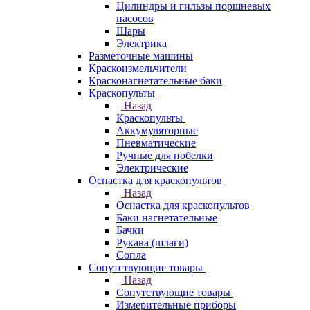
Цилиндры и гильзы поршневых
насосов
Шары
Электрика
Разметочные машины
Краскоизмельчители
Красконагнетательные баки
Краскопульты
Назад
Краскопульты
Аккумуляторные
Пневматические
Ручные для побелки
Электрические
Оснастка для краскопультов
Назад
Оснастка для краскопультов
Баки нагнетательные
Бачки
Рукава (шлаги)
Сопла
Сопутствующие товары
Назад
Сопутствующие товары
Измерительные приборы