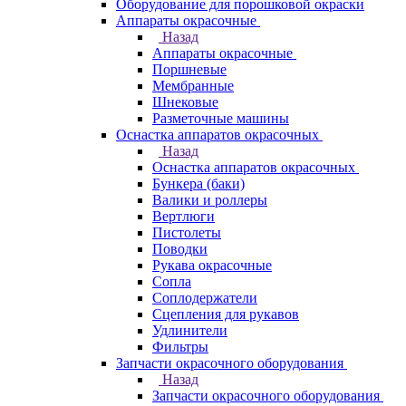
Оборудование для порошковой окраски
Аппараты окрасочные
Назад
Аппараты окрасочные
Поршневые
Мембранные
Шнековые
Разметочные машины
Оснастка аппаратов окрасочных
Назад
Оснастка аппаратов окрасочных
Бункера (баки)
Валики и роллеры
Вертлюги
Пистолеты
Поводки
Рукава окрасочные
Сопла
Соплодержатели
Сцепления для рукавов
Удлинители
Фильтры
Запчасти окрасочного оборудования
Назад
Запчасти окрасочного оборудования