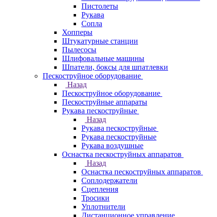
Пистолеты
Рукава
Сопла
Хопперы
Штукатурные станции
Пылесосы
Шлифовальные машины
Шпатели, боксы для шпатлевки
Пескоструйное оборудование
Назад
Пескоструйное оборудование
Пескоструйные аппараты
Рукава пескоструйные
Назад
Рукава пескоструйные
Рукава пескоструйные
Рукава воздушные
Оснастка пескоструйных аппаратов
Назад
Оснастка пескоструйных аппаратов
Соплодержатели
Сцепления
Тросики
Уплотнители
Дистанционное управление