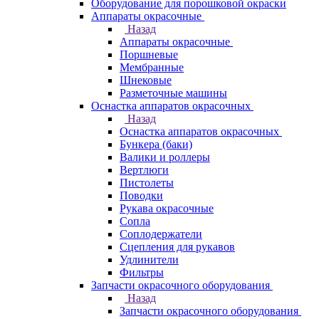
Оборудование для порошковой окраски
Аппараты окрасочные
Назад
Аппараты окрасочные
Поршневые
Мембранные
Шнековые
Разметочные машины
Оснастка аппаратов окрасочных
Назад
Оснастка аппаратов окрасочных
Бункера (баки)
Валики и роллеры
Вертлюги
Пистолеты
Поводки
Рукава окрасочные
Сопла
Соплодержатели
Сцепления для рукавов
Удлинители
Фильтры
Запчасти окрасочного оборудования
Назад
Запчасти окрасочного оборудования