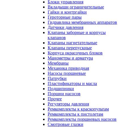
Блоки управления
Вкладыши ограничительные
Гайки и контргайки
Героторные пары
Гидравлика мембранных аппаратов
Датчики давления
Клапаны заборные и корпусы
клапанов
Клапаны нагнетательные
Клапаны перепускные
Корпуса окрасочных блоков
Манометры и арматура
Мембраны
Механика приводная
Насосы поршневые
Патрубки
Пластификаторы и масла
Подшипники
Поршни насосов
Прочее
Регуляторы давления
Ремкомплекты к краскопультам
Ремкомплекты к пистолетам
Ремкомплекты поршневых насосов
Смотровые глазки