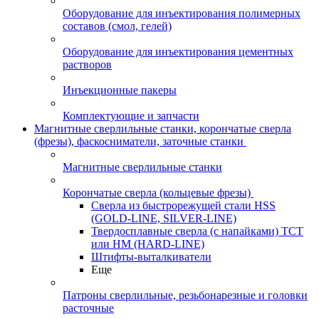
Оборудование для инъектирования полимерных
составов (смол, гелей)
Оборудование для инъектирования цементных
растворов
Инъекционные пакеры
Комплектующие и запчасти
Магнитные сверлильные станки, корончатые сверла
(фрезы), фаскосниматели, заточные станки
Магнитные сверлильные станки
Корончатые сверла (кольцевые фрезы)
Сверла из быстрорежущей стали HSS
(GOLD-LINE, SILVER-LINE)
Твердосплавные сверла (с напайками) ТСТ
или HM (HARD-LINE)
Штифты-выталкиватели
Еще
Патроны сверлильные, резьбонарезные и головки
расточные