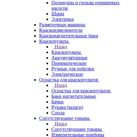
Цилиндры и гильзы поршневых
насосов
Шары
Электрика
Разметочные машины
Краскоизмельчители
Красконагнетательные баки
Краскопульты
Назад
Краскопульты
Аккумуляторные
Пневматические
Ручные для побелки
Электрические
Оснастка для краскопультов
Назад
Оснастка для краскопультов
Баки нагнетательные
Бачки
Рукава (шлаги)
Сопла
Сопутствующие товары
Назад
Сопутствующие товары
Измерительные приборы