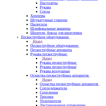
Пистолеты
Рукава
Сопла
Хопперы
Штукатурные станции
Пылесосы
Шлифовальные машины
Шпатели, боксы для шпатлевки
Пескоструйное оборудование
Назад
Пескоструйное оборудование
Пескоструйные аппараты
Рукава пескоструйные
Назад
Рукава пескоструйные
Рукава пескоструйные
Рукава воздушные
Оснастка пескоструйных аппаратов
Назад
Оснастка пескоструйных аппаратов
Соплодержатели
Сцепления
Тросики
Уплотнители
Дистанционное управление