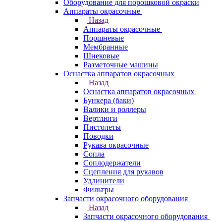
Оборудование для порошковой окраски
Аппараты окрасочные
Назад
Аппараты окрасочные
Поршневые
Мембранные
Шнековые
Разметочные машины
Оснастка аппаратов окрасочных
Назад
Оснастка аппаратов окрасочных
Бункера (баки)
Валики и роллеры
Вертлюги
Пистолеты
Поводки
Рукава окрасочные
Сопла
Соплодержатели
Сцепления для рукавов
Удлинители
Фильтры
Запчасти окрасочного оборудования
Назад
Запчасти окрасочного оборудования