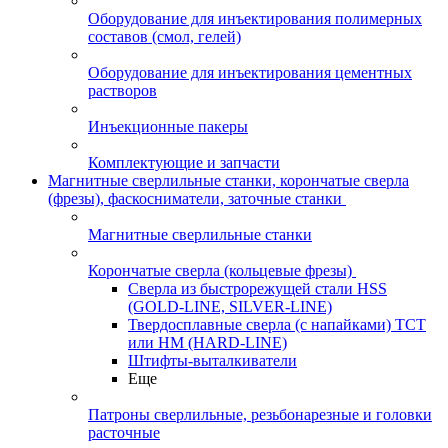
Оборудование для инъектирования полимерных
составов (смол, гелей)
Оборудование для инъектирования цементных
растворов
Инъекционные пакеры
Комплектующие и запчасти
Магнитные сверлильные станки, корончатые сверла
(фрезы), фаскосниматели, заточные станки
Магнитные сверлильные станки
Корончатые сверла (кольцевые фрезы)
Сверла из быстрорежущей стали HSS
(GOLD-LINE, SILVER-LINE)
Твердосплавные сверла (с напайками) ТСТ
или HM (HARD-LINE)
Штифты-выталкиватели
Еще
Патроны сверлильные, резьбонарезные и головки
расточные