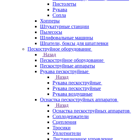
Пистолеты
Рукава
Сопла
Хопперы
Штукатурные станции
Пылесосы
Шлифовальные машины
Шпатели, боксы для шпатлевки
Пескоструйное оборудование
Назад
Пескоструйное оборудование
Пескоструйные аппараты
Рукава пескоструйные
Назад
Рукава пескоструйные
Рукава пескоструйные
Рукава воздушные
Оснастка пескоструйных аппаратов
Назад
Оснастка пескоструйных аппаратов
Соплодержатели
Сцепления
Тросики
Уплотнители
Дистанционное управление