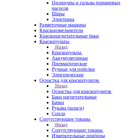
Цилиндры и гильзы поршневых
насосов
Шары
Электрика
Разметочные машины
Краскоизмельчители
Красконагнетательные баки
Краскопульты
Назад
Краскопульты
Аккумуляторные
Пневматические
Ручные для побелки
Электрические
Оснастка для краскопультов
Назад
Оснастка для краскопультов
Баки нагнетательные
Бачки
Рукава (шлаги)
Сопла
Сопутствующие товары
Назад
Сопутствующие товары
Измерительные приборы