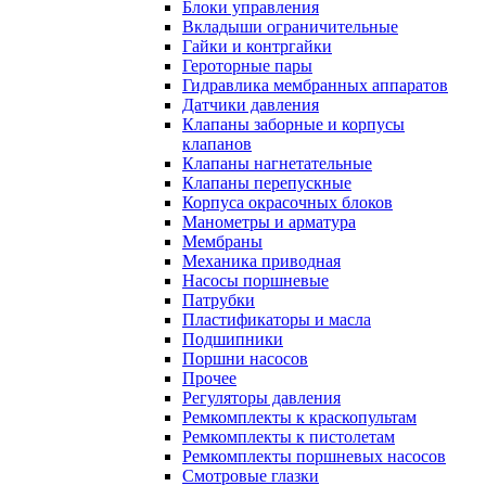
Блоки управления
Вкладыши ограничительные
Гайки и контргайки
Героторные пары
Гидравлика мембранных аппаратов
Датчики давления
Клапаны заборные и корпусы
клапанов
Клапаны нагнетательные
Клапаны перепускные
Корпуса окрасочных блоков
Манометры и арматура
Мембраны
Механика приводная
Насосы поршневые
Патрубки
Пластификаторы и масла
Подшипники
Поршни насосов
Прочее
Регуляторы давления
Ремкомплекты к краскопультам
Ремкомплекты к пистолетам
Ремкомплекты поршневых насосов
Смотровые глазки