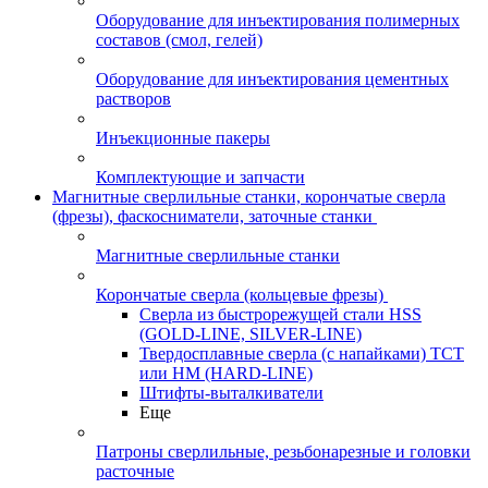
Оборудование для инъектирования полимерных
составов (смол, гелей)
Оборудование для инъектирования цементных
растворов
Инъекционные пакеры
Комплектующие и запчасти
Магнитные сверлильные станки, корончатые сверла
(фрезы), фаскосниматели, заточные станки
Магнитные сверлильные станки
Корончатые сверла (кольцевые фрезы)
Сверла из быстрорежущей стали HSS
(GOLD-LINE, SILVER-LINE)
Твердосплавные сверла (с напайками) ТСТ
или HM (HARD-LINE)
Штифты-выталкиватели
Еще
Патроны сверлильные, резьбонарезные и головки
расточные