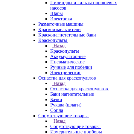
Цилиндры и гильзы поршневых
насосов
Шары
Электрика
Разметочные машины
Краскоизмельчители
Красконагнетательные баки
Краскопульты
Назад
Краскопульты
Аккумуляторные
Пневматические
Ручные для побелки
Электрические
Оснастка для краскопультов
Назад
Оснастка для краскопультов
Баки нагнетательные
Бачки
Рукава (шлаги)
Сопла
Сопутствующие товары
Назад
Сопутствующие товары
Измерительные приборы