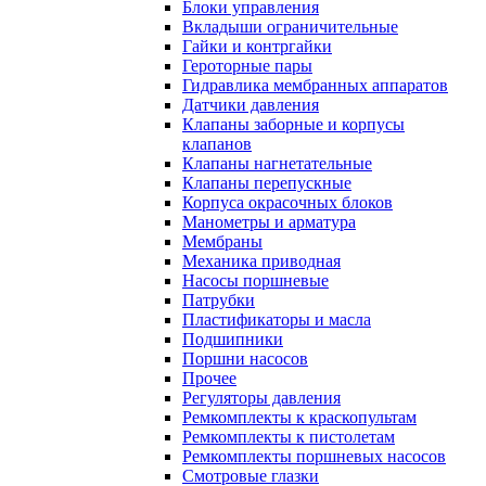
Блоки управления
Вкладыши ограничительные
Гайки и контргайки
Героторные пары
Гидравлика мембранных аппаратов
Датчики давления
Клапаны заборные и корпусы
клапанов
Клапаны нагнетательные
Клапаны перепускные
Корпуса окрасочных блоков
Манометры и арматура
Мембраны
Механика приводная
Насосы поршневые
Патрубки
Пластификаторы и масла
Подшипники
Поршни насосов
Прочее
Регуляторы давления
Ремкомплекты к краскопультам
Ремкомплекты к пистолетам
Ремкомплекты поршневых насосов
Смотровые глазки