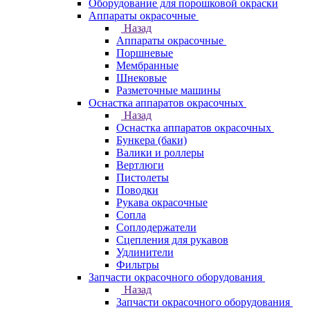
Оборудование для порошковой окраски
Аппараты окрасочные
Назад
Аппараты окрасочные
Поршневые
Мембранные
Шнековые
Разметочные машины
Оснастка аппаратов окрасочных
Назад
Оснастка аппаратов окрасочных
Бункера (баки)
Валики и роллеры
Вертлюги
Пистолеты
Поводки
Рукава окрасочные
Сопла
Соплодержатели
Сцепления для рукавов
Удлинители
Фильтры
Запчасти окрасочного оборудования
Назад
Запчасти окрасочного оборудования