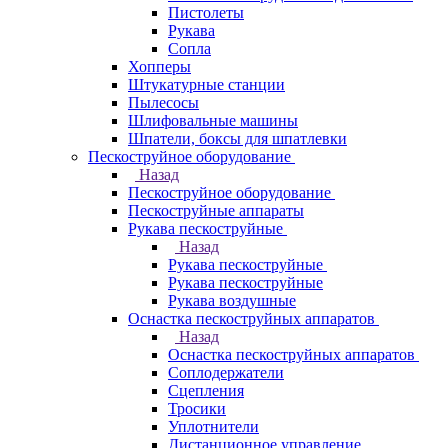
Пистолеты
Рукава
Сопла
Хопперы
Штукатурные станции
Пылесосы
Шлифовальные машины
Шпатели, боксы для шпатлевки
Пескоструйное оборудование
Назад
Пескоструйное оборудование
Пескоструйные аппараты
Рукава пескоструйные
Назад
Рукава пескоструйные
Рукава пескоструйные
Рукава воздушные
Оснастка пескоструйных аппаратов
Назад
Оснастка пескоструйных аппаратов
Соплодержатели
Сцепления
Тросики
Уплотнители
Дистанционное управление