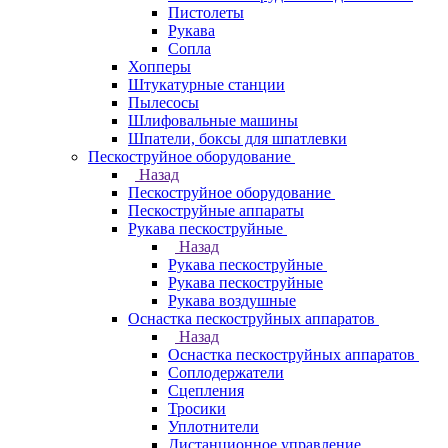
Пистолеты
Рукава
Сопла
Хопперы
Штукатурные станции
Пылесосы
Шлифовальные машины
Шпатели, боксы для шпатлевки
Пескоструйное оборудование
Назад
Пескоструйное оборудование
Пескоструйные аппараты
Рукава пескоструйные
Назад
Рукава пескоструйные
Рукава пескоструйные
Рукава воздушные
Оснастка пескоструйных аппаратов
Назад
Оснастка пескоструйных аппаратов
Соплодержатели
Сцепления
Тросики
Уплотнители
Дистанционное управление