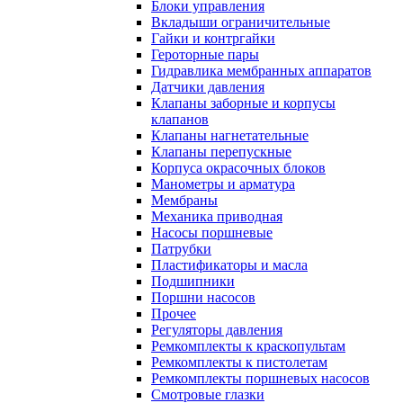
Блоки управления
Вкладыши ограничительные
Гайки и контргайки
Героторные пары
Гидравлика мембранных аппаратов
Датчики давления
Клапаны заборные и корпусы
клапанов
Клапаны нагнетательные
Клапаны перепускные
Корпуса окрасочных блоков
Манометры и арматура
Мембраны
Механика приводная
Насосы поршневые
Патрубки
Пластификаторы и масла
Подшипники
Поршни насосов
Прочее
Регуляторы давления
Ремкомплекты к краскопультам
Ремкомплекты к пистолетам
Ремкомплекты поршневых насосов
Смотровые глазки