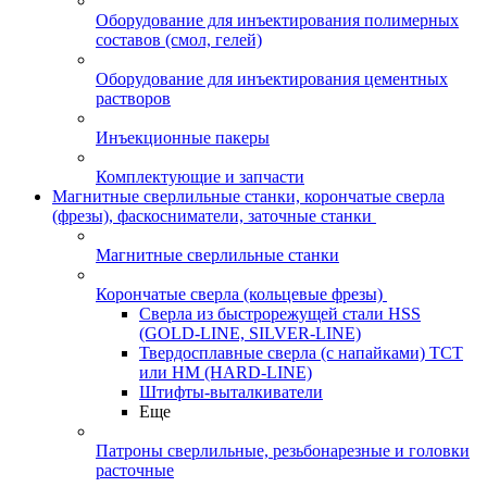
Оборудование для инъектирования полимерных
составов (смол, гелей)
Оборудование для инъектирования цементных
растворов
Инъекционные пакеры
Комплектующие и запчасти
Магнитные сверлильные станки, корончатые сверла
(фрезы), фаскосниматели, заточные станки
Магнитные сверлильные станки
Корончатые сверла (кольцевые фрезы)
Сверла из быстрорежущей стали HSS
(GOLD-LINE, SILVER-LINE)
Твердосплавные сверла (с напайками) ТСТ
или HM (HARD-LINE)
Штифты-выталкиватели
Еще
Патроны сверлильные, резьбонарезные и головки
расточные