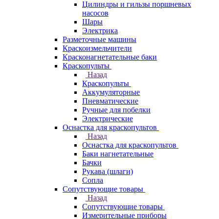
Цилиндры и гильзы поршневых
насосов
Шары
Электрика
Разметочные машины
Краскоизмельчители
Красконагнетательные баки
Краскопульты
Назад
Краскопульты
Аккумуляторные
Пневматические
Ручные для побелки
Электрические
Оснастка для краскопультов
Назад
Оснастка для краскопультов
Баки нагнетательные
Бачки
Рукава (шлаги)
Сопла
Сопутствующие товары
Назад
Сопутствующие товары
Измерительные приборы