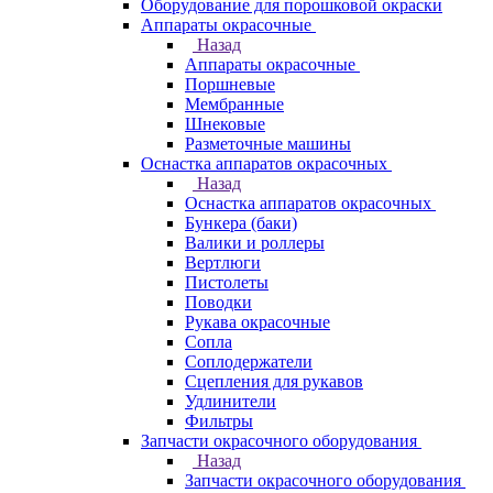
Оборудование для порошковой окраски
Аппараты окрасочные
Назад
Аппараты окрасочные
Поршневые
Мембранные
Шнековые
Разметочные машины
Оснастка аппаратов окрасочных
Назад
Оснастка аппаратов окрасочных
Бункера (баки)
Валики и роллеры
Вертлюги
Пистолеты
Поводки
Рукава окрасочные
Сопла
Соплодержатели
Сцепления для рукавов
Удлинители
Фильтры
Запчасти окрасочного оборудования
Назад
Запчасти окрасочного оборудования