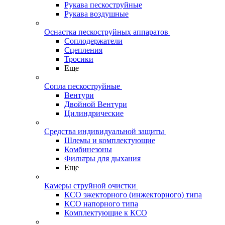
Рукава пескоструйные
Рукава воздушные
Оснастка пескоструйных аппаратов
Соплодержатели
Сцепления
Тросики
Еще
Сопла пескоструйные
Вентури
Двойной Вентури
Цилиндрические
Средства индивидуальной защиты
Шлемы и комплектующие
Комбинезоны
Фильтры для дыхания
Еще
Камеры струйной очистки
КСО эжекторного (инжекторного) типа
КСО напорного типа
Комплектующие к КСО