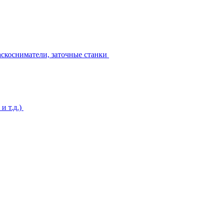
аскосниматели, заточные станки
и т.д.)