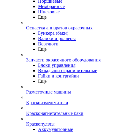
Поршневые
Мембранные
Шнековые
Еще
Оснастка аппаратов окрасочных
Бункера (баки)
Валики и роллеры
Вертлюги
Еще
Запчасти окрасочного оборудования
Блоки управления
Вкладыши ограничительные
Гайки и контргайки
Еще
Разметочные машины
Краскоизмельчители
Красконагнетательные баки
Краскопульты
Аккумуляторные