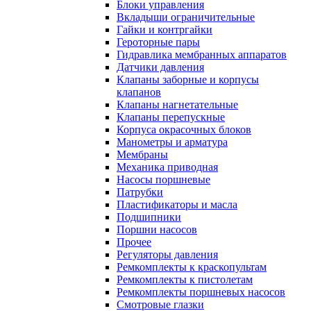
Блоки управления
Вкладыши ограничительные
Гайки и контргайки
Героторные пары
Гидравлика мембранных аппаратов
Датчики давления
Клапаны заборные и корпусы
клапанов
Клапаны нагнетательные
Клапаны перепускные
Корпуса окрасочных блоков
Манометры и арматура
Мембраны
Механика приводная
Насосы поршневые
Патрубки
Пластификаторы и масла
Подшипники
Поршни насосов
Прочее
Регуляторы давления
Ремкомплекты к краскопультам
Ремкомплекты к пистолетам
Ремкомплекты поршневых насосов
Смотровые глазки