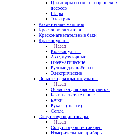
Цилиндры и гильзы поршневых
насосов
Шары
Электрика
Разметочные машины
Краскоизмельчители
Красконагнетательные баки
Краскопульты
Назад
Краскопульты
Аккумуляторные
Пневматические
Ручные для побелки
Электрические
Оснастка для краскопультов
Назад
Оснастка для краскопультов
Баки нагнетательные
Бачки
Рукава (шлаги)
Сопла
Сопутствующие товары
Назад
Сопутствующие товары
Измерительные приборы