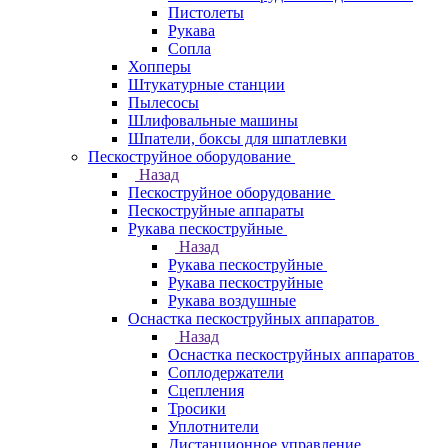
Пистолеты
Рукава
Сопла
Хопперы
Штукатурные станции
Пылесосы
Шлифовальные машины
Шпатели, боксы для шпатлевки
Пескоструйное оборудование
Назад
Пескоструйное оборудование
Пескоструйные аппараты
Рукава пескоструйные
Назад
Рукава пескоструйные
Рукава пескоструйные
Рукава воздушные
Оснастка пескоструйных аппаратов
Назад
Оснастка пескоструйных аппаратов
Соплодержатели
Сцепления
Тросики
Уплотнители
Дистанционное управление