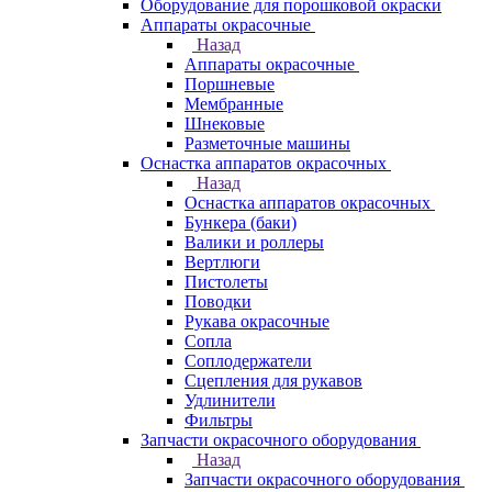
Оборудование для порошковой окраски
Аппараты окрасочные
Назад
Аппараты окрасочные
Поршневые
Мембранные
Шнековые
Разметочные машины
Оснастка аппаратов окрасочных
Назад
Оснастка аппаратов окрасочных
Бункера (баки)
Валики и роллеры
Вертлюги
Пистолеты
Поводки
Рукава окрасочные
Сопла
Соплодержатели
Сцепления для рукавов
Удлинители
Фильтры
Запчасти окрасочного оборудования
Назад
Запчасти окрасочного оборудования