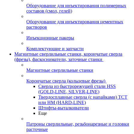
Оборудование для инъектирования полимерных
составов (смол, гелей)
Оборудование для инъектирования цементных
растворов
Инъекционные пакеры
Комплектующие и запчасти
Магнитные сверлильные станки, корончатые сверла
(фрезы), фаскосниматели, заточные станки
Магнитные сверлильные станки
Корончатые сверла (кольцевые фрезы)
Сверла из быстрорежущей стали HSS
(GOLD-LINE, SILVER-LINE)
Твердосплавные сверла (с напайками) ТСТ
или HM (HARD-LINE)
Штифты-выталкиватели
Еще
Патроны сверлильные, резьбонарезные и головки
расточные