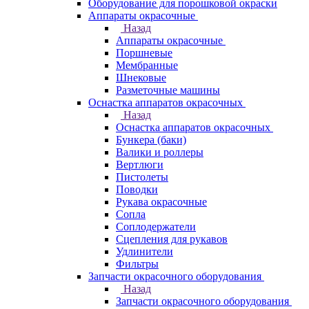
Оборудование для порошковой окраски
Аппараты окрасочные
Назад
Аппараты окрасочные
Поршневые
Мембранные
Шнековые
Разметочные машины
Оснастка аппаратов окрасочных
Назад
Оснастка аппаратов окрасочных
Бункера (баки)
Валики и роллеры
Вертлюги
Пистолеты
Поводки
Рукава окрасочные
Сопла
Соплодержатели
Сцепления для рукавов
Удлинители
Фильтры
Запчасти окрасочного оборудования
Назад
Запчасти окрасочного оборудования