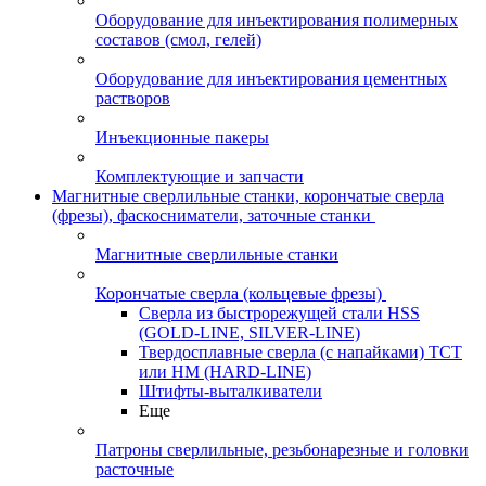
Оборудование для инъектирования полимерных
составов (смол, гелей)
Оборудование для инъектирования цементных
растворов
Инъекционные пакеры
Комплектующие и запчасти
Магнитные сверлильные станки, корончатые сверла
(фрезы), фаскосниматели, заточные станки
Магнитные сверлильные станки
Корончатые сверла (кольцевые фрезы)
Сверла из быстрорежущей стали HSS
(GOLD-LINE, SILVER-LINE)
Твердосплавные сверла (с напайками) ТСТ
или HM (HARD-LINE)
Штифты-выталкиватели
Еще
Патроны сверлильные, резьбонарезные и головки
расточные