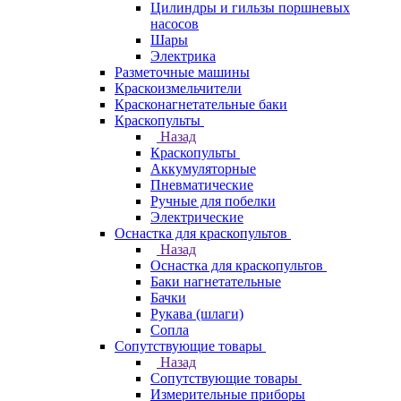
Цилиндры и гильзы поршневых
насосов
Шары
Электрика
Разметочные машины
Краскоизмельчители
Красконагнетательные баки
Краскопульты
Назад
Краскопульты
Аккумуляторные
Пневматические
Ручные для побелки
Электрические
Оснастка для краскопультов
Назад
Оснастка для краскопультов
Баки нагнетательные
Бачки
Рукава (шлаги)
Сопла
Сопутствующие товары
Назад
Сопутствующие товары
Измерительные приборы