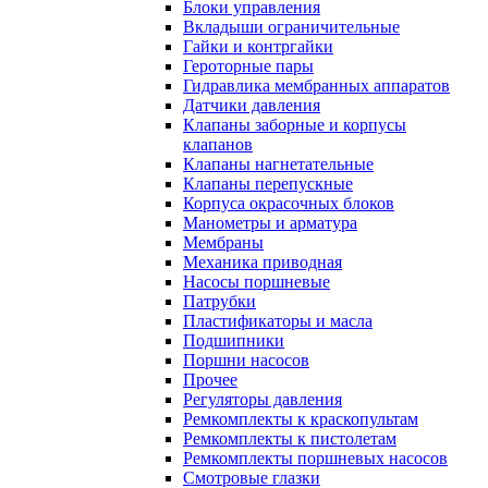
Блоки управления
Вкладыши ограничительные
Гайки и контргайки
Героторные пары
Гидравлика мембранных аппаратов
Датчики давления
Клапаны заборные и корпусы
клапанов
Клапаны нагнетательные
Клапаны перепускные
Корпуса окрасочных блоков
Манометры и арматура
Мембраны
Механика приводная
Насосы поршневые
Патрубки
Пластификаторы и масла
Подшипники
Поршни насосов
Прочее
Регуляторы давления
Ремкомплекты к краскопультам
Ремкомплекты к пистолетам
Ремкомплекты поршневых насосов
Смотровые глазки