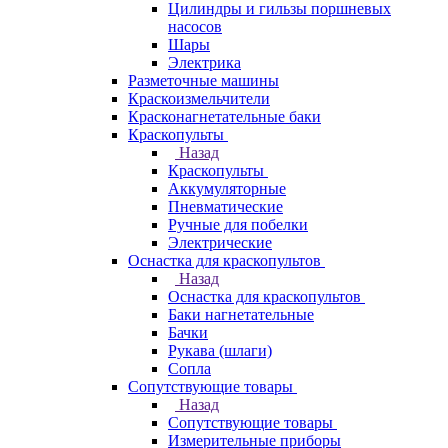
Цилиндры и гильзы поршневых
насосов
Шары
Электрика
Разметочные машины
Краскоизмельчители
Красконагнетательные баки
Краскопульты
Назад
Краскопульты
Аккумуляторные
Пневматические
Ручные для побелки
Электрические
Оснастка для краскопультов
Назад
Оснастка для краскопультов
Баки нагнетательные
Бачки
Рукава (шлаги)
Сопла
Сопутствующие товары
Назад
Сопутствующие товары
Измерительные приборы