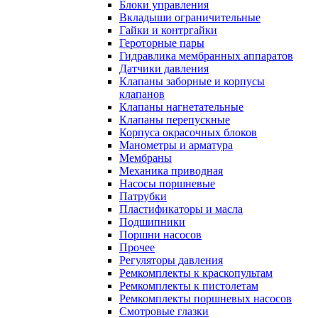
Блоки управления
Вкладыши ограничительные
Гайки и контргайки
Героторные пары
Гидравлика мембранных аппаратов
Датчики давления
Клапаны заборные и корпусы
клапанов
Клапаны нагнетательные
Клапаны перепускные
Корпуса окрасочных блоков
Манометры и арматура
Мембраны
Механика приводная
Насосы поршневые
Патрубки
Пластификаторы и масла
Подшипники
Поршни насосов
Прочее
Регуляторы давления
Ремкомплекты к краскопультам
Ремкомплекты к пистолетам
Ремкомплекты поршневых насосов
Смотровые глазки