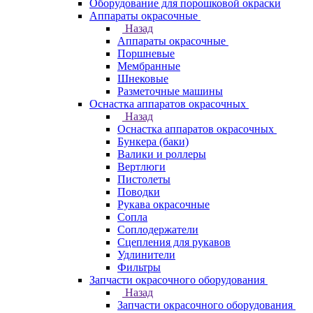
Оборудование для порошковой окраски
Аппараты окрасочные
Назад
Аппараты окрасочные
Поршневые
Мембранные
Шнековые
Разметочные машины
Оснастка аппаратов окрасочных
Назад
Оснастка аппаратов окрасочных
Бункера (баки)
Валики и роллеры
Вертлюги
Пистолеты
Поводки
Рукава окрасочные
Сопла
Соплодержатели
Сцепления для рукавов
Удлинители
Фильтры
Запчасти окрасочного оборудования
Назад
Запчасти окрасочного оборудования