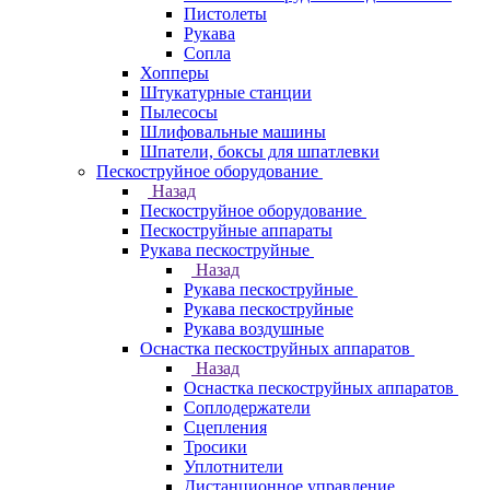
Пистолеты
Рукава
Сопла
Хопперы
Штукатурные станции
Пылесосы
Шлифовальные машины
Шпатели, боксы для шпатлевки
Пескоструйное оборудование
Назад
Пескоструйное оборудование
Пескоструйные аппараты
Рукава пескоструйные
Назад
Рукава пескоструйные
Рукава пескоструйные
Рукава воздушные
Оснастка пескоструйных аппаратов
Назад
Оснастка пескоструйных аппаратов
Соплодержатели
Сцепления
Тросики
Уплотнители
Дистанционное управление