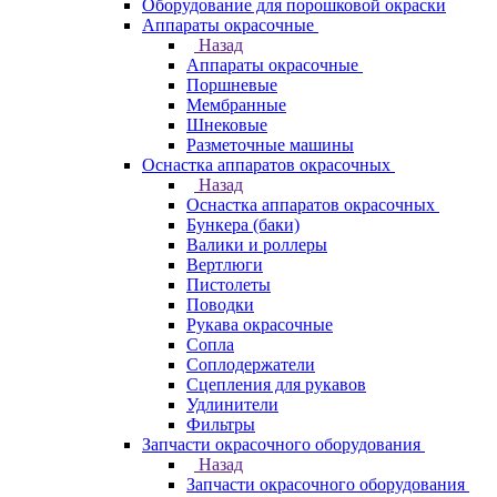
Оборудование для порошковой окраски
Аппараты окрасочные
Назад
Аппараты окрасочные
Поршневые
Мембранные
Шнековые
Разметочные машины
Оснастка аппаратов окрасочных
Назад
Оснастка аппаратов окрасочных
Бункера (баки)
Валики и роллеры
Вертлюги
Пистолеты
Поводки
Рукава окрасочные
Сопла
Соплодержатели
Сцепления для рукавов
Удлинители
Фильтры
Запчасти окрасочного оборудования
Назад
Запчасти окрасочного оборудования