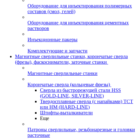
Оборудование для инъектирования полимерных
составов (смол, гелей)
Оборудование для инъектирования цементных
растворов
Инъекционные пакеры
Комплектующие и запчасти
Магнитные сверлильные станки, корончатые сверла
(фрезы), фаскосниматели, заточные станки
Магнитные сверлильные станки
Корончатые сверла (кольцевые фрезы)
Сверла из быстрорежущей стали HSS
(GOLD-LINE, SILVER-LINE)
Твердосплавные сверла (с напайками) ТСТ
или HM (HARD-LINE)
Штифты-выталкиватели
Еще
Патроны сверлильные, резьбонарезные и головки
расточные