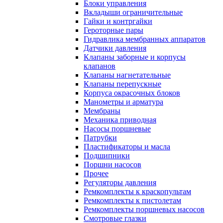
Блоки управления
Вкладыши ограничительные
Гайки и контргайки
Героторные пары
Гидравлика мембранных аппаратов
Датчики давления
Клапаны заборные и корпусы
клапанов
Клапаны нагнетательные
Клапаны перепускные
Корпуса окрасочных блоков
Манометры и арматура
Мембраны
Механика приводная
Насосы поршневые
Патрубки
Пластификаторы и масла
Подшипники
Поршни насосов
Прочее
Регуляторы давления
Ремкомплекты к краскопультам
Ремкомплекты к пистолетам
Ремкомплекты поршневых насосов
Смотровые глазки