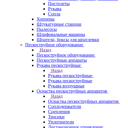
Пистолеты
Рукава
Сопла
Хопперы
Штукатурные станции
Пылесосы
Шлифовальные машины
Шпатели, боксы для шпатлевки
Пескоструйное оборудование
Назад
Пескоструйное оборудование
Пескоструйные аппараты
Рукава пескоструйные
Назад
Рукава пескоструйные
Рукава пескоструйные
Рукава воздушные
Оснастка пескоструйных аппаратов
Назад
Оснастка пескоструйных аппаратов
Соплодержатели
Сцепления
Тросики
Уплотнители
Дистанционное управление