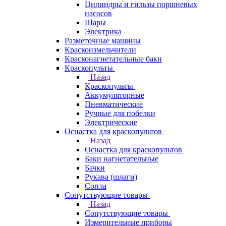
Цилиндры и гильзы поршневых
насосов
Шары
Электрика
Разметочные машины
Краскоизмельчители
Красконагнетательные баки
Краскопульты
Назад
Краскопульты
Аккумуляторные
Пневматические
Ручные для побелки
Электрические
Оснастка для краскопультов
Назад
Оснастка для краскопультов
Баки нагнетательные
Бачки
Рукава (шлаги)
Сопла
Сопутствующие товары
Назад
Сопутствующие товары
Измерительные приборы