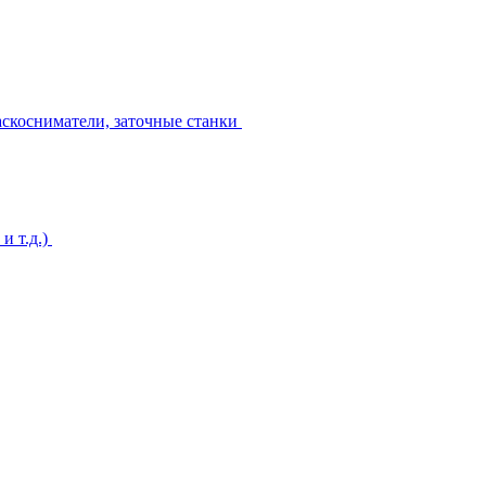
аскосниматели, заточные станки
и т.д.)