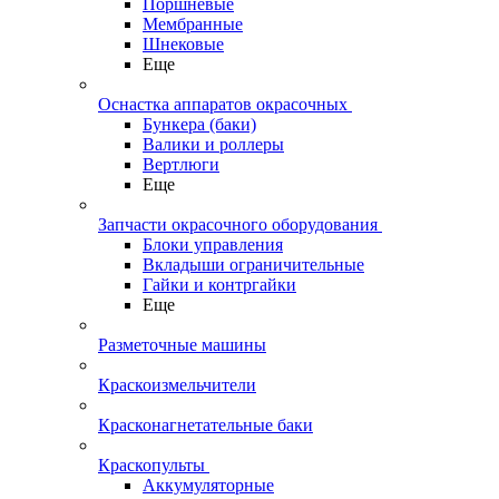
Поршневые
Мембранные
Шнековые
Еще
Оснастка аппаратов окрасочных
Бункера (баки)
Валики и роллеры
Вертлюги
Еще
Запчасти окрасочного оборудования
Блоки управления
Вкладыши ограничительные
Гайки и контргайки
Еще
Разметочные машины
Краскоизмельчители
Красконагнетательные баки
Краскопульты
Аккумуляторные