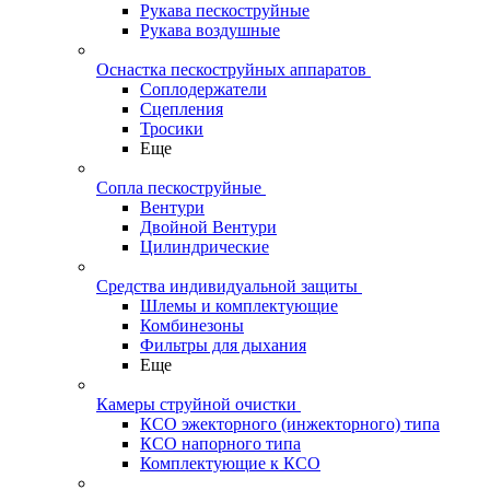
Рукава пескоструйные
Рукава воздушные
Оснастка пескоструйных аппаратов
Соплодержатели
Сцепления
Тросики
Еще
Сопла пескоструйные
Вентури
Двойной Вентури
Цилиндрические
Средства индивидуальной защиты
Шлемы и комплектующие
Комбинезоны
Фильтры для дыхания
Еще
Камеры струйной очистки
КСО эжекторного (инжекторного) типа
КСО напорного типа
Комплектующие к КСО