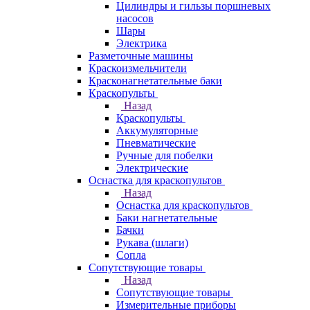
Цилиндры и гильзы поршневых
насосов
Шары
Электрика
Разметочные машины
Краскоизмельчители
Красконагнетательные баки
Краскопульты
Назад
Краскопульты
Аккумуляторные
Пневматические
Ручные для побелки
Электрические
Оснастка для краскопультов
Назад
Оснастка для краскопультов
Баки нагнетательные
Бачки
Рукава (шлаги)
Сопла
Сопутствующие товары
Назад
Сопутствующие товары
Измерительные приборы