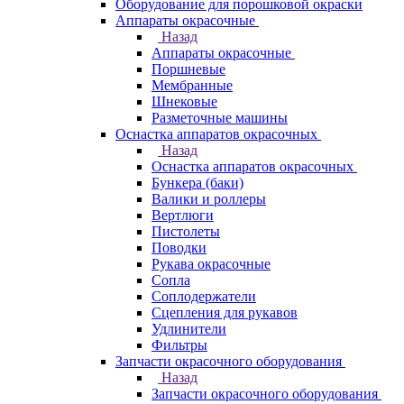
Оборудование для порошковой окраски
Аппараты окрасочные
Назад
Аппараты окрасочные
Поршневые
Мембранные
Шнековые
Разметочные машины
Оснастка аппаратов окрасочных
Назад
Оснастка аппаратов окрасочных
Бункера (баки)
Валики и роллеры
Вертлюги
Пистолеты
Поводки
Рукава окрасочные
Сопла
Соплодержатели
Сцепления для рукавов
Удлинители
Фильтры
Запчасти окрасочного оборудования
Назад
Запчасти окрасочного оборудования