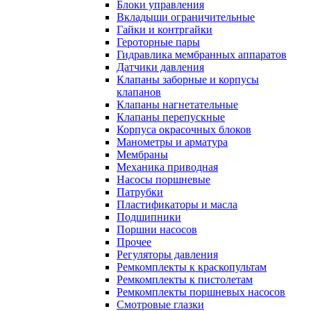
Блоки управления
Вкладыши ограничительные
Гайки и контргайки
Героторные пары
Гидравлика мембранных аппаратов
Датчики давления
Клапаны заборные и корпусы
клапанов
Клапаны нагнетательные
Клапаны перепускные
Корпуса окрасочных блоков
Манометры и арматура
Мембраны
Механика приводная
Насосы поршневые
Патрубки
Пластификаторы и масла
Подшипники
Поршни насосов
Прочее
Регуляторы давления
Ремкомплекты к краскопультам
Ремкомплекты к пистолетам
Ремкомплекты поршневых насосов
Смотровые глазки