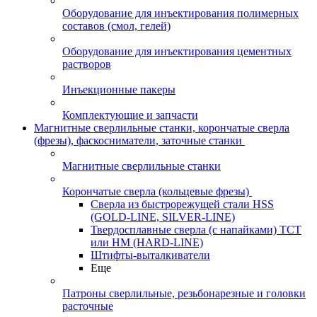
Оборудование для инъектирования полимерных
составов (смол, гелей)
Оборудование для инъектирования цементных
растворов
Инъекционные пакеры
Комплектующие и запчасти
Магнитные сверлильные станки, корончатые сверла
(фрезы), фаскосниматели, заточные станки
Магнитные сверлильные станки
Корончатые сверла (кольцевые фрезы)
Сверла из быстрорежущей стали HSS
(GOLD-LINE, SILVER-LINE)
Твердосплавные сверла (с напайками) ТСТ
или HM (HARD-LINE)
Штифты-выталкиватели
Еще
Патроны сверлильные, резьбонарезные и головки
расточные