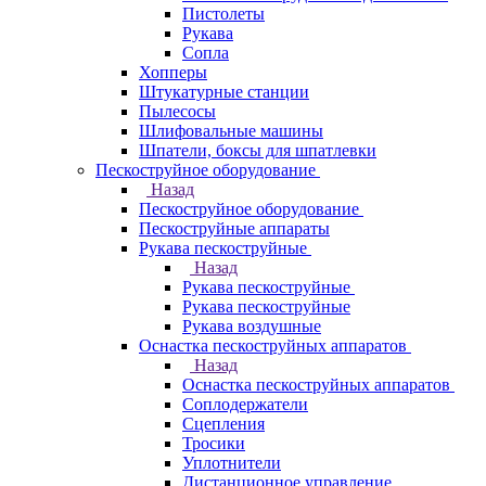
Пистолеты
Рукава
Сопла
Хопперы
Штукатурные станции
Пылесосы
Шлифовальные машины
Шпатели, боксы для шпатлевки
Пескоструйное оборудование
Назад
Пескоструйное оборудование
Пескоструйные аппараты
Рукава пескоструйные
Назад
Рукава пескоструйные
Рукава пескоструйные
Рукава воздушные
Оснастка пескоструйных аппаратов
Назад
Оснастка пескоструйных аппаратов
Соплодержатели
Сцепления
Тросики
Уплотнители
Дистанционное управление