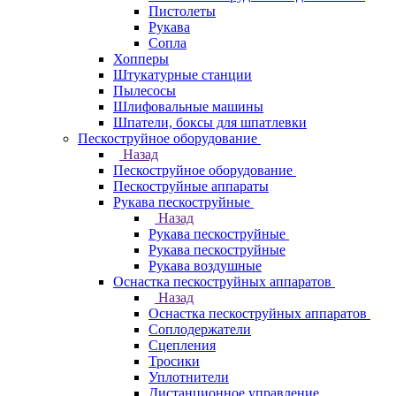
Пистолеты
Рукава
Сопла
Хопперы
Штукатурные станции
Пылесосы
Шлифовальные машины
Шпатели, боксы для шпатлевки
Пескоструйное оборудование
Назад
Пескоструйное оборудование
Пескоструйные аппараты
Рукава пескоструйные
Назад
Рукава пескоструйные
Рукава пескоструйные
Рукава воздушные
Оснастка пескоструйных аппаратов
Назад
Оснастка пескоструйных аппаратов
Соплодержатели
Сцепления
Тросики
Уплотнители
Дистанционное управление