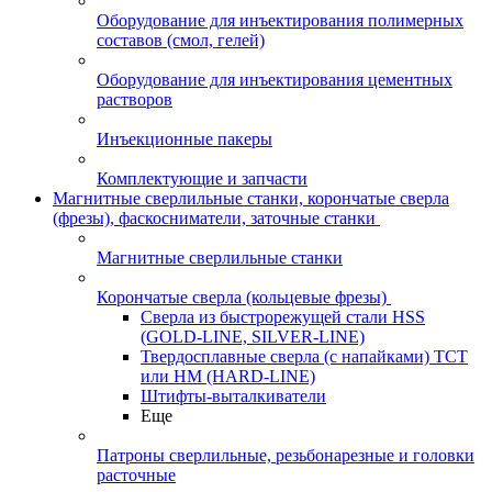
Оборудование для инъектирования полимерных
составов (смол, гелей)
Оборудование для инъектирования цементных
растворов
Инъекционные пакеры
Комплектующие и запчасти
Магнитные сверлильные станки, корончатые сверла
(фрезы), фаскосниматели, заточные станки
Магнитные сверлильные станки
Корончатые сверла (кольцевые фрезы)
Сверла из быстрорежущей стали HSS
(GOLD-LINE, SILVER-LINE)
Твердосплавные сверла (с напайками) ТСТ
или HM (HARD-LINE)
Штифты-выталкиватели
Еще
Патроны сверлильные, резьбонарезные и головки
расточные