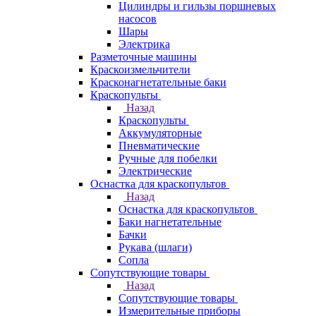
Цилиндры и гильзы поршневых
насосов
Шары
Электрика
Разметочные машины
Краскоизмельчители
Красконагнетательные баки
Краскопульты
Назад
Краскопульты
Аккумуляторные
Пневматические
Ручные для побелки
Электрические
Оснастка для краскопультов
Назад
Оснастка для краскопультов
Баки нагнетательные
Бачки
Рукава (шлаги)
Сопла
Сопутствующие товары
Назад
Сопутствующие товары
Измерительные приборы