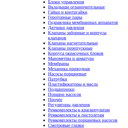
Блоки управления
Вкладыши ограничительные
Гайки и контргайки
Героторные пары
Гидравлика мембранных аппаратов
Датчики давления
Клапаны заборные и корпусы
клапанов
Клапаны нагнетательные
Клапаны перепускные
Корпуса окрасочных блоков
Манометры и арматура
Мембраны
Механика приводная
Насосы поршневые
Патрубки
Пластификаторы и масла
Подшипники
Поршни насосов
Прочее
Регуляторы давления
Ремкомплекты к краскопультам
Ремкомплекты к пистолетам
Ремкомплекты поршневых насосов
Смотровые глазки