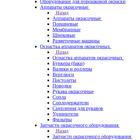
Оборудование для порошковой окраски
Аппараты окрасочные
Назад
Аппараты окрасочные
Поршневые
Мембранные
Шнековые
Разметочные машины
Оснастка аппаратов окрасочных
Назад
Оснастка аппаратов окрасочных
Бункера (баки)
Валики и роллеры
Вертлюги
Пистолеты
Поводки
Рукава окрасочные
Сопла
Соплодержатели
Сцепления для рукавов
Удлинители
Фильтры
Запчасти окрасочного оборудования
Назад
Запчасти окрасочного оборудования