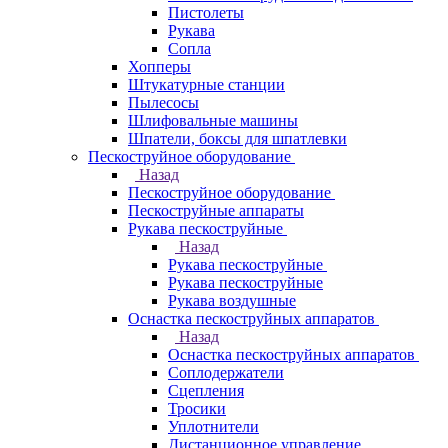
Пистолеты
Рукава
Сопла
Хопперы
Штукатурные станции
Пылесосы
Шлифовальные машины
Шпатели, боксы для шпатлевки
Пескоструйное оборудование
Назад
Пескоструйное оборудование
Пескоструйные аппараты
Рукава пескоструйные
Назад
Рукава пескоструйные
Рукава пескоструйные
Рукава воздушные
Оснастка пескоструйных аппаратов
Назад
Оснастка пескоструйных аппаратов
Соплодержатели
Сцепления
Тросики
Уплотнители
Дистанционное управление