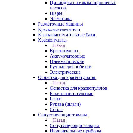
Цилиндры и гильзы поршневых
насосов
Шары
Электрика
Разметочные машины
Краскоизмельчители
Красконагнетательные баки
Краскопульты
Назад
Краскопульты
Аккумуляторные
Пневматические
Ручные для побелки
Электрические
Оснастка для краскопультов
Назад
Оснастка для краскопультов
Баки нагнетательные
Бачки
Рукава (шлаги)
Сопла
Сопутствующие товары
Назад
Сопутствующие товары
Измерительные приборы