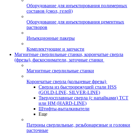
Оборудование для инъектирования полимерных
составов (смол, гелей)
Оборудование для инъектирования цементных
растворов
Инъекционные пакеры
Комплектующие и запчасти
Магнитные сверлильные станки, корончатые сверла
(фрезы), фаскосниматели, заточные станки
Магнитные сверлильные станки
Корончатые сверла (кольцевые фрезы)
Сверла из быстрорежущей стали HSS
(GOLD-LINE, SILVER-LINE)
Твердосплавные сверла (с напайками) ТСТ
или HM (HARD-LINE)
Штифты-выталкиватели
Еще
Патроны сверлильные, резьбонарезные и головки
расточные