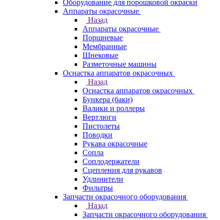
Оборудование для порошковой окраски
Аппараты окрасочные
Назад
Аппараты окрасочные
Поршневые
Мембранные
Шнековые
Разметочные машины
Оснастка аппаратов окрасочных
Назад
Оснастка аппаратов окрасочных
Бункера (баки)
Валики и роллеры
Вертлюги
Пистолеты
Поводки
Рукава окрасочные
Сопла
Соплодержатели
Сцепления для рукавов
Удлинители
Фильтры
Запчасти окрасочного оборудования
Назад
Запчасти окрасочного оборудования