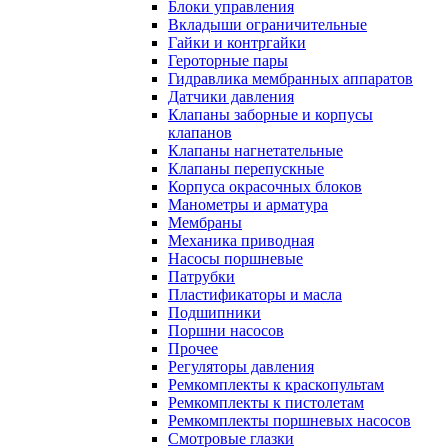
Блоки управления
Вкладыши ограничительные
Гайки и контргайки
Героторные пары
Гидравлика мембранных аппаратов
Датчики давления
Клапаны заборные и корпусы
клапанов
Клапаны нагнетательные
Клапаны перепускные
Корпуса окрасочных блоков
Манометры и арматура
Мембраны
Механика приводная
Насосы поршневые
Патрубки
Пластификаторы и масла
Подшипники
Поршни насосов
Прочее
Регуляторы давления
Ремкомплекты к краскопультам
Ремкомплекты к пистолетам
Ремкомплекты поршневых насосов
Смотровые глазки