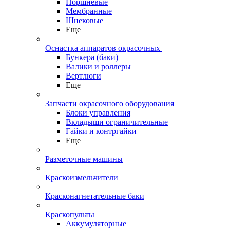
Поршневые
Мембранные
Шнековые
Еще
Оснастка аппаратов окрасочных
Бункера (баки)
Валики и роллеры
Вертлюги
Еще
Запчасти окрасочного оборудования
Блоки управления
Вкладыши ограничительные
Гайки и контргайки
Еще
Разметочные машины
Краскоизмельчители
Красконагнетательные баки
Краскопульты
Аккумуляторные