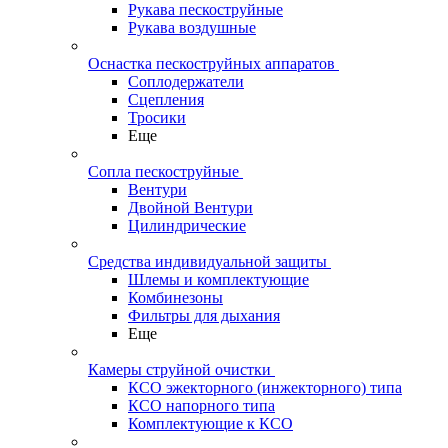
Рукава пескоструйные
Рукава воздушные
Оснастка пескоструйных аппаратов
Соплодержатели
Сцепления
Тросики
Еще
Сопла пескоструйные
Вентури
Двойной Вентури
Цилиндрические
Средства индивидуальной защиты
Шлемы и комплектующие
Комбинезоны
Фильтры для дыхания
Еще
Камеры струйной очистки
КСО эжекторного (инжекторного) типа
КСО напорного типа
Комплектующие к КСО