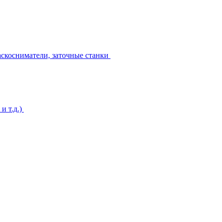
аскосниматели, заточные станки
и т.д.)