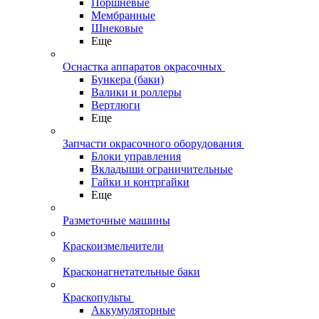
Поршневые
Мембранные
Шнековые
Еще
Оснастка аппаратов окрасочных
Бункера (баки)
Валики и роллеры
Вертлюги
Еще
Запчасти окрасочного оборудования
Блоки управления
Вкладыши ограничительные
Гайки и контргайки
Еще
Разметочные машины
Краскоизмельчители
Красконагнетательные баки
Краскопульты
Аккумуляторные