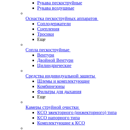
Рукава пескоструйные
Рукава воздушные
Оснастка пескоструйных аппаратов
Соплодержатели
Сцепления
Тросики
Еще
Сопла пескоструйные
Вентури
Двойной Вентури
Цилиндрические
Средства индивидуальной защиты
Шлемы и комплектующие
Комбинезоны
Фильтры для дыхания
Еще
Камеры струйной очистки
КСО эжекторного (инжекторного) типа
КСО напорного типа
Комплектующие к КСО