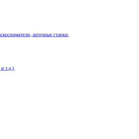
аскосниматели, заточные станки
и т.д.)