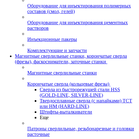
Оборудование для инъектирования полимерных
составов (смол, гелей)
Оборудование для инъектирования цементных
растворов
Инъекционные пакеры
Комплектующие и запчасти
Магнитные сверлильные станки, корончатые сверла
(фрезы), фаскосниматели, заточные станки
Магнитные сверлильные станки
Корончатые сверла (кольцевые фрезы)
Сверла из быстрорежущей стали HSS
(GOLD-LINE, SILVER-LINE)
Твердосплавные сверла (с напайками) ТСТ
или HM (HARD-LINE)
Штифты-выталкиватели
Еще
Патроны сверлильные, резьбонарезные и головки
расточные