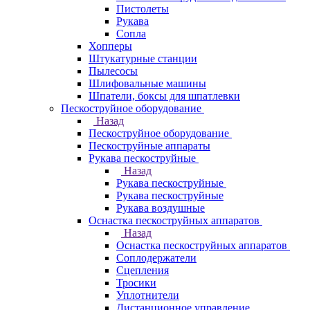
Пистолеты
Рукава
Сопла
Хопперы
Штукатурные станции
Пылесосы
Шлифовальные машины
Шпатели, боксы для шпатлевки
Пескоструйное оборудование
Назад
Пескоструйное оборудование
Пескоструйные аппараты
Рукава пескоструйные
Назад
Рукава пескоструйные
Рукава пескоструйные
Рукава воздушные
Оснастка пескоструйных аппаратов
Назад
Оснастка пескоструйных аппаратов
Соплодержатели
Сцепления
Тросики
Уплотнители
Дистанционное управление