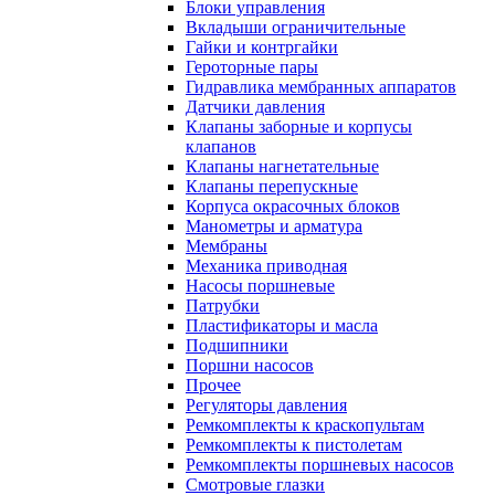
Блоки управления
Вкладыши ограничительные
Гайки и контргайки
Героторные пары
Гидравлика мембранных аппаратов
Датчики давления
Клапаны заборные и корпусы
клапанов
Клапаны нагнетательные
Клапаны перепускные
Корпуса окрасочных блоков
Манометры и арматура
Мембраны
Механика приводная
Насосы поршневые
Патрубки
Пластификаторы и масла
Подшипники
Поршни насосов
Прочее
Регуляторы давления
Ремкомплекты к краскопультам
Ремкомплекты к пистолетам
Ремкомплекты поршневых насосов
Смотровые глазки