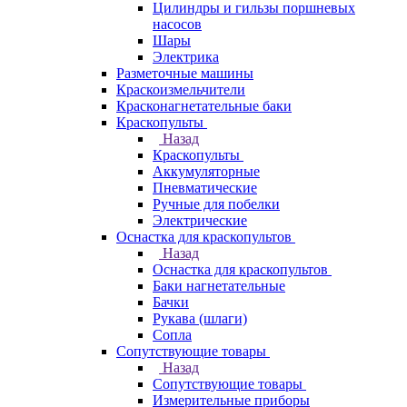
Цилиндры и гильзы поршневых
насосов
Шары
Электрика
Разметочные машины
Краскоизмельчители
Красконагнетательные баки
Краскопульты
Назад
Краскопульты
Аккумуляторные
Пневматические
Ручные для побелки
Электрические
Оснастка для краскопультов
Назад
Оснастка для краскопультов
Баки нагнетательные
Бачки
Рукава (шлаги)
Сопла
Сопутствующие товары
Назад
Сопутствующие товары
Измерительные приборы