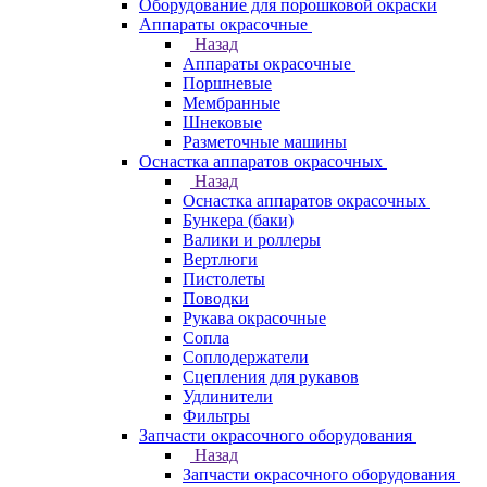
Оборудование для порошковой окраски
Аппараты окрасочные
Назад
Аппараты окрасочные
Поршневые
Мембранные
Шнековые
Разметочные машины
Оснастка аппаратов окрасочных
Назад
Оснастка аппаратов окрасочных
Бункера (баки)
Валики и роллеры
Вертлюги
Пистолеты
Поводки
Рукава окрасочные
Сопла
Соплодержатели
Сцепления для рукавов
Удлинители
Фильтры
Запчасти окрасочного оборудования
Назад
Запчасти окрасочного оборудования