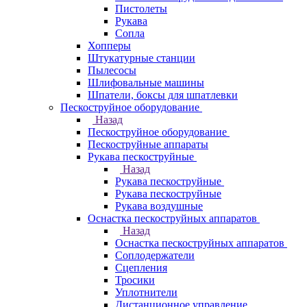
Пистолеты
Рукава
Сопла
Хопперы
Штукатурные станции
Пылесосы
Шлифовальные машины
Шпатели, боксы для шпатлевки
Пескоструйное оборудование
Назад
Пескоструйное оборудование
Пескоструйные аппараты
Рукава пескоструйные
Назад
Рукава пескоструйные
Рукава пескоструйные
Рукава воздушные
Оснастка пескоструйных аппаратов
Назад
Оснастка пескоструйных аппаратов
Соплодержатели
Сцепления
Тросики
Уплотнители
Дистанционное управление