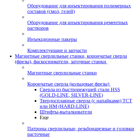
Оборудование для инъектирования полимерных
составов (смол, гелей)
Оборудование для инъектирования цементных
растворов
Инъекционные пакеры
Комплектующие и запчасти
Магнитные сверлильные станки, корончатые сверла
(фрезы), фаскосниматели, заточные станки
Магнитные сверлильные станки
Корончатые сверла (кольцевые фрезы)
Сверла из быстрорежущей стали HSS
(GOLD-LINE, SILVER-LINE)
Твердосплавные сверла (с напайками) ТСТ
или HM (HARD-LINE)
Штифты-выталкиватели
Еще
Патроны сверлильные, резьбонарезные и головки
расточные