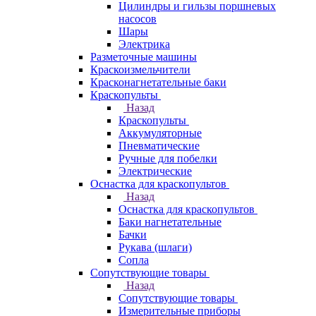
Цилиндры и гильзы поршневых
насосов
Шары
Электрика
Разметочные машины
Краскоизмельчители
Красконагнетательные баки
Краскопульты
Назад
Краскопульты
Аккумуляторные
Пневматические
Ручные для побелки
Электрические
Оснастка для краскопультов
Назад
Оснастка для краскопультов
Баки нагнетательные
Бачки
Рукава (шлаги)
Сопла
Сопутствующие товары
Назад
Сопутствующие товары
Измерительные приборы