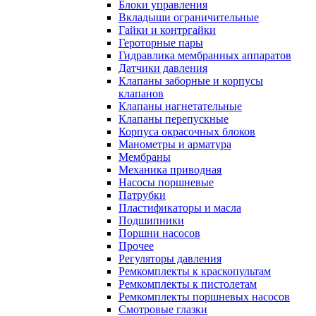
Блоки управления
Вкладыши ограничительные
Гайки и контргайки
Героторные пары
Гидравлика мембранных аппаратов
Датчики давления
Клапаны заборные и корпусы
клапанов
Клапаны нагнетательные
Клапаны перепускные
Корпуса окрасочных блоков
Манометры и арматура
Мембраны
Механика приводная
Насосы поршневые
Патрубки
Пластификаторы и масла
Подшипники
Поршни насосов
Прочее
Регуляторы давления
Ремкомплекты к краскопультам
Ремкомплекты к пистолетам
Ремкомплекты поршневых насосов
Смотровые глазки