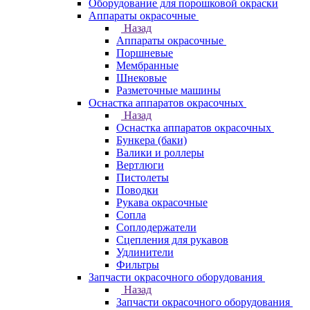
Оборудование для порошковой окраски
Аппараты окрасочные
Назад
Аппараты окрасочные
Поршневые
Мембранные
Шнековые
Разметочные машины
Оснастка аппаратов окрасочных
Назад
Оснастка аппаратов окрасочных
Бункера (баки)
Валики и роллеры
Вертлюги
Пистолеты
Поводки
Рукава окрасочные
Сопла
Соплодержатели
Сцепления для рукавов
Удлинители
Фильтры
Запчасти окрасочного оборудования
Назад
Запчасти окрасочного оборудования