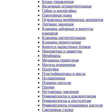
Блоки управления
Вкладыши ограничительные
Гайки и контргайки
Героторные пары
Гидравлика мембранных аппаратов
Датчики давления
Клапаны заборные и корпусы
клапанов
Клапаны нагнетательные
Клапаны перепускные
Корпуса окрасочных блоков
Манометры и арматура
Мембраны
Механика приводная
Насосы поршневые
Патрубки
Пластификаторы и масла
Подшипники
Поршни насосов
Прочее
Регуляторы давления
Ремкомплекты к краскопультам
Ремкомплекты к пистолетам
Ремкомплекты поршневых насосов
Смотровые глазки