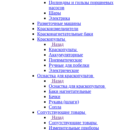
Цилиндры и гильзы поршневых
насосов
Шары
Электрика
Разметочные машины
Краскоизмельчители
Красконагнетательные баки
Краскопульты
Назад
Краскопульты
Аккумуляторные
Пневматические
Ручные для побелки
Электрические
Оснастка для краскопультов
Назад
Оснастка для краскопультов
Баки нагнетательные
Бачки
Рукава (шлаги)
Сопла
Сопутствующие товары
Назад
Сопутствующие товары
Измерительные приборы