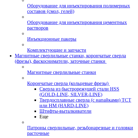
Оборудование для инъектирования полимерных
составов (смол, гелей)
Оборудование для инъектирования цементных
растворов
Инъекционные пакеры
Комплектующие и запчасти
Магнитные сверлильные станки, корончатые сверла
(фрезы), фаскосниматели, заточные станки
Магнитные сверлильные станки
Корончатые сверла (кольцевые фрезы)
Сверла из быстрорежущей стали HSS
(GOLD-LINE, SILVER-LINE)
Твердосплавные сверла (с напайками) ТСТ
или HM (HARD-LINE)
Штифты-выталкиватели
Еще
Патроны сверлильные, резьбонарезные и головки
расточные