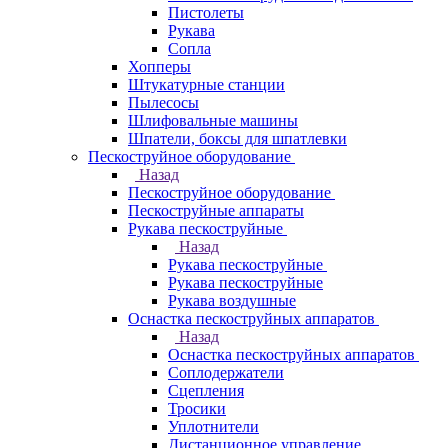
Пистолеты
Рукава
Сопла
Хопперы
Штукатурные станции
Пылесосы
Шлифовальные машины
Шпатели, боксы для шпатлевки
Пескоструйное оборудование
Назад
Пескоструйное оборудование
Пескоструйные аппараты
Рукава пескоструйные
Назад
Рукава пескоструйные
Рукава пескоструйные
Рукава воздушные
Оснастка пескоструйных аппаратов
Назад
Оснастка пескоструйных аппаратов
Соплодержатели
Сцепления
Тросики
Уплотнители
Дистанционное управление