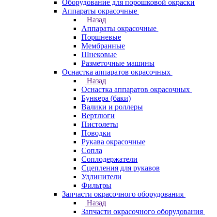
Оборудование для порошковой окраски
Аппараты окрасочные
Назад
Аппараты окрасочные
Поршневые
Мембранные
Шнековые
Разметочные машины
Оснастка аппаратов окрасочных
Назад
Оснастка аппаратов окрасочных
Бункера (баки)
Валики и роллеры
Вертлюги
Пистолеты
Поводки
Рукава окрасочные
Сопла
Соплодержатели
Сцепления для рукавов
Удлинители
Фильтры
Запчасти окрасочного оборудования
Назад
Запчасти окрасочного оборудования