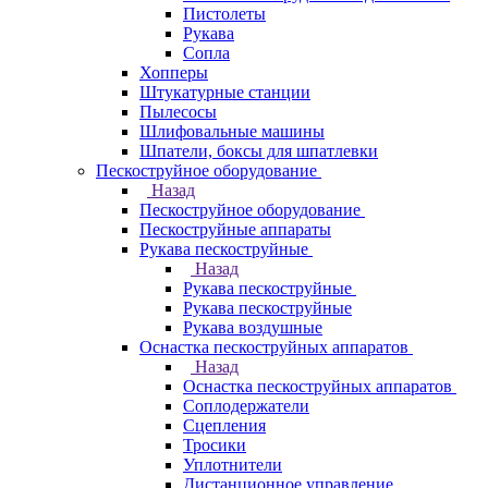
Пистолеты
Рукава
Сопла
Хопперы
Штукатурные станции
Пылесосы
Шлифовальные машины
Шпатели, боксы для шпатлевки
Пескоструйное оборудование
Назад
Пескоструйное оборудование
Пескоструйные аппараты
Рукава пескоструйные
Назад
Рукава пескоструйные
Рукава пескоструйные
Рукава воздушные
Оснастка пескоструйных аппаратов
Назад
Оснастка пескоструйных аппаратов
Соплодержатели
Сцепления
Тросики
Уплотнители
Дистанционное управление