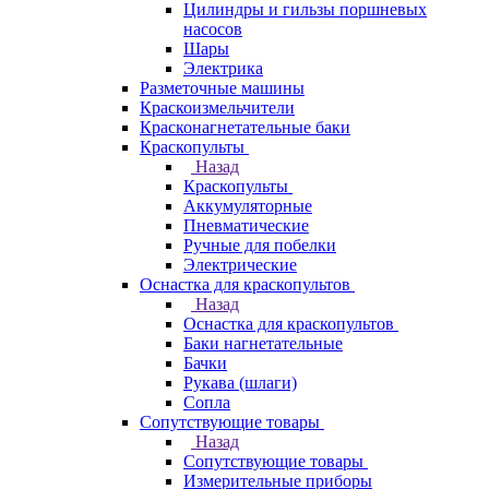
Цилиндры и гильзы поршневых
насосов
Шары
Электрика
Разметочные машины
Краскоизмельчители
Красконагнетательные баки
Краскопульты
Назад
Краскопульты
Аккумуляторные
Пневматические
Ручные для побелки
Электрические
Оснастка для краскопультов
Назад
Оснастка для краскопультов
Баки нагнетательные
Бачки
Рукава (шлаги)
Сопла
Сопутствующие товары
Назад
Сопутствующие товары
Измерительные приборы