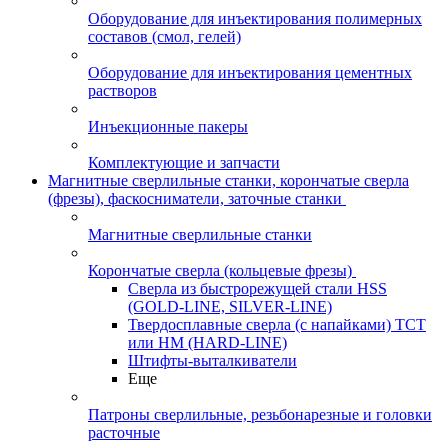
Оборудование для инъектирования полимерных
составов (смол, гелей)
Оборудование для инъектирования цементных
растворов
Инъекционные пакеры
Комплектующие и запчасти
Магнитные сверлильные станки, корончатые сверла
(фрезы), фаскосниматели, заточные станки
Магнитные сверлильные станки
Корончатые сверла (кольцевые фрезы)
Сверла из быстрорежущей стали HSS
(GOLD-LINE, SILVER-LINE)
Твердосплавные сверла (с напайками) ТСТ
или HM (HARD-LINE)
Штифты-выталкиватели
Еще
Патроны сверлильные, резьбонарезные и головки
расточные