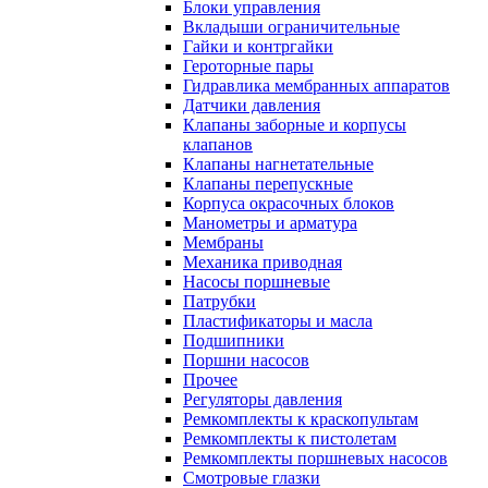
Блоки управления
Вкладыши ограничительные
Гайки и контргайки
Героторные пары
Гидравлика мембранных аппаратов
Датчики давления
Клапаны заборные и корпусы
клапанов
Клапаны нагнетательные
Клапаны перепускные
Корпуса окрасочных блоков
Манометры и арматура
Мембраны
Механика приводная
Насосы поршневые
Патрубки
Пластификаторы и масла
Подшипники
Поршни насосов
Прочее
Регуляторы давления
Ремкомплекты к краскопультам
Ремкомплекты к пистолетам
Ремкомплекты поршневых насосов
Смотровые глазки