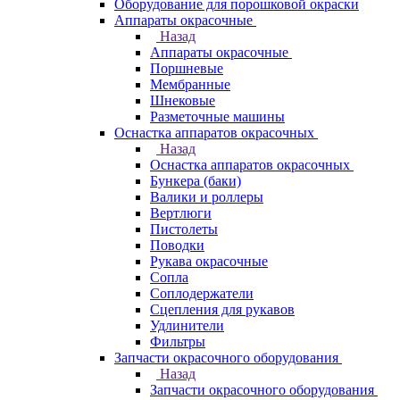
Оборудование для порошковой окраски
Аппараты окрасочные
Назад
Аппараты окрасочные
Поршневые
Мембранные
Шнековые
Разметочные машины
Оснастка аппаратов окрасочных
Назад
Оснастка аппаратов окрасочных
Бункера (баки)
Валики и роллеры
Вертлюги
Пистолеты
Поводки
Рукава окрасочные
Сопла
Соплодержатели
Сцепления для рукавов
Удлинители
Фильтры
Запчасти окрасочного оборудования
Назад
Запчасти окрасочного оборудования