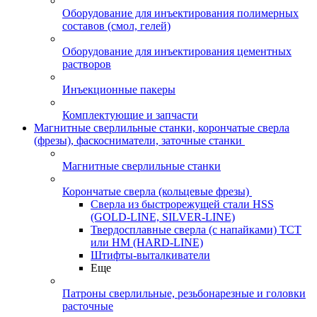
Оборудование для инъектирования полимерных
составов (смол, гелей)
Оборудование для инъектирования цементных
растворов
Инъекционные пакеры
Комплектующие и запчасти
Магнитные сверлильные станки, корончатые сверла
(фрезы), фаскосниматели, заточные станки
Магнитные сверлильные станки
Корончатые сверла (кольцевые фрезы)
Сверла из быстрорежущей стали HSS
(GOLD-LINE, SILVER-LINE)
Твердосплавные сверла (с напайками) ТСТ
или HM (HARD-LINE)
Штифты-выталкиватели
Еще
Патроны сверлильные, резьбонарезные и головки
расточные