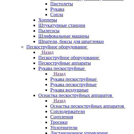
Пистолеты
Рукава
Сопла
Хопперы
Штукатурные станции
Пылесосы
Шлифовальные машины
Шпатели, боксы для шпатлевки
Пескоструйное оборудование
Назад
Пескоструйное оборудование
Пескоструйные аппараты
Рукава пескоструйные
Назад
Рукава пескоструйные
Рукава пескоструйные
Рукава воздушные
Оснастка пескоструйных аппаратов
Назад
Оснастка пескоструйных аппаратов
Соплодержатели
Сцепления
Тросики
Уплотнители
Дистанционное управление