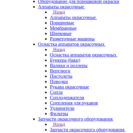
Оборудование для порошковой окраски
Аппараты окрасочные
Назад
Аппараты окрасочные
Поршневые
Мембранные
Шнековые
Разметочные машины
Оснастка аппаратов окрасочных
Назад
Оснастка аппаратов окрасочных
Бункера (баки)
Валики и роллеры
Вертлюги
Пистолеты
Поводки
Рукава окрасочные
Сопла
Соплодержатели
Сцепления для рукавов
Удлинители
Фильтры
Запчасти окрасочного оборудования
Назад
Запчасти окрасочного оборудования