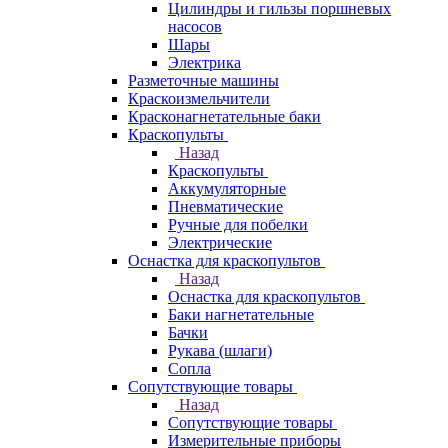
Цилиндры и гильзы поршневых
насосов
Шары
Электрика
Разметочные машины
Краскоизмельчители
Красконагнетательные баки
Краскопульты
Назад
Краскопульты
Аккумуляторные
Пневматические
Ручные для побелки
Электрические
Оснастка для краскопультов
Назад
Оснастка для краскопультов
Баки нагнетательные
Бачки
Рукава (шлаги)
Сопла
Сопутствующие товары
Назад
Сопутствующие товары
Измерительные приборы