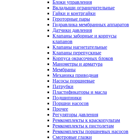
Блоки управления
Вкладыши ограничительные
Гайки и контргайки
Героторные пары
Гидравлика мембранных аппаратов
Датчики давления
Клапаны заборные и корпусы
клапанов
Клапаны нагнетательные
Клапаны перепускные
Корпуса окрасочных блоков
Манометры и арматура
Мембраны
Механика приводная
Насосы поршневые
Патрубки
Пластификаторы и масла
Подшипники
Поршни насосов
Прочее
Регуляторы давления
Ремкомплекты к краскопультам
Ремкомплекты к пистолетам
Ремкомплекты поршневых насосов
Смотровые глазки