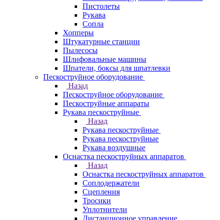
Пистолеты
Рукава
Сопла
Хопперы
Штукатурные станции
Пылесосы
Шлифовальные машины
Шпатели, боксы для шпатлевки
Пескоструйное оборудование
Назад
Пескоструйное оборудование
Пескоструйные аппараты
Рукава пескоструйные
Назад
Рукава пескоструйные
Рукава пескоструйные
Рукава воздушные
Оснастка пескоструйных аппаратов
Назад
Оснастка пескоструйных аппаратов
Соплодержатели
Сцепления
Тросики
Уплотнители
Дистанционное управление