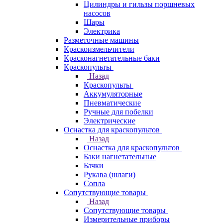
Цилиндры и гильзы поршневых
насосов
Шары
Электрика
Разметочные машины
Краскоизмельчители
Красконагнетательные баки
Краскопульты
Назад
Краскопульты
Аккумуляторные
Пневматические
Ручные для побелки
Электрические
Оснастка для краскопультов
Назад
Оснастка для краскопультов
Баки нагнетательные
Бачки
Рукава (шлаги)
Сопла
Сопутствующие товары
Назад
Сопутствующие товары
Измерительные приборы