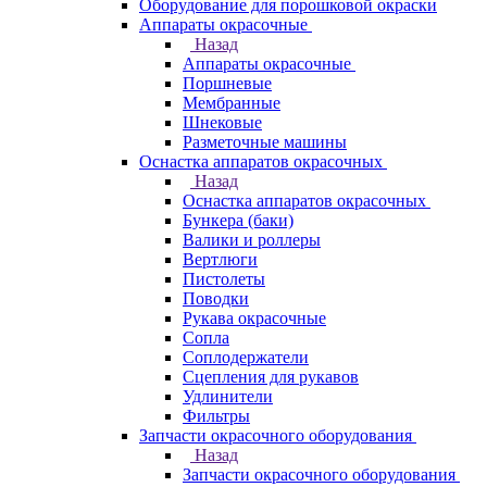
Оборудование для порошковой окраски
Аппараты окрасочные
Назад
Аппараты окрасочные
Поршневые
Мембранные
Шнековые
Разметочные машины
Оснастка аппаратов окрасочных
Назад
Оснастка аппаратов окрасочных
Бункера (баки)
Валики и роллеры
Вертлюги
Пистолеты
Поводки
Рукава окрасочные
Сопла
Соплодержатели
Сцепления для рукавов
Удлинители
Фильтры
Запчасти окрасочного оборудования
Назад
Запчасти окрасочного оборудования