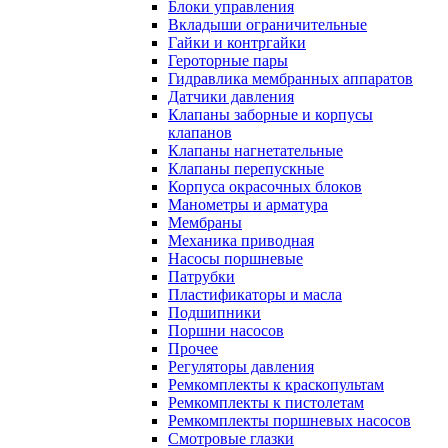
Блоки управления
Вкладыши ограничительные
Гайки и контргайки
Героторные пары
Гидравлика мембранных аппаратов
Датчики давления
Клапаны заборные и корпусы
клапанов
Клапаны нагнетательные
Клапаны перепускные
Корпуса окрасочных блоков
Манометры и арматура
Мембраны
Механика приводная
Насосы поршневые
Патрубки
Пластификаторы и масла
Подшипники
Поршни насосов
Прочее
Регуляторы давления
Ремкомплекты к краскопультам
Ремкомплекты к пистолетам
Ремкомплекты поршневых насосов
Смотровые глазки