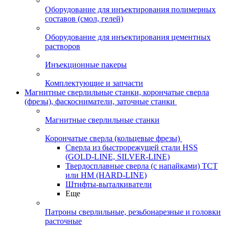
Оборудование для инъектирования полимерных
составов (смол, гелей)
Оборудование для инъектирования цементных
растворов
Инъекционные пакеры
Комплектующие и запчасти
Магнитные сверлильные станки, корончатые сверла
(фрезы), фаскосниматели, заточные станки
Магнитные сверлильные станки
Корончатые сверла (кольцевые фрезы)
Сверла из быстрорежущей стали HSS
(GOLD-LINE, SILVER-LINE)
Твердосплавные сверла (с напайками) ТСТ
или HM (HARD-LINE)
Штифты-выталкиватели
Еще
Патроны сверлильные, резьбонарезные и головки
расточные