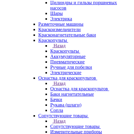
Цилиндры и гильзы поршневых
насосов
Шары
Электрика
Разметочные машины
Краскоизмельчители
Красконагнетательные баки
Краскопульты
Назад
Краскопульты
Аккумуляторные
Пневматические
Ручные для побелки
Электрические
Оснастка для краскопультов
Назад
Оснастка для краскопультов
Баки нагнетательные
Бачки
Рукава (шлаги)
Сопла
Сопутствующие товары
Назад
Сопутствующие товары
Измерительные приборы