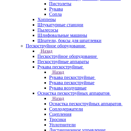
Пистолеты
Рукава
Сопла
Хопперы
Штукатурные станции
Пылесосы
Шлифовальные машины
Шпатели, боксы для шпатлевки
Пескоструйное оборудование
Назад
Пескоструйное оборудование
Пескоструйные аппараты
Рукава пескоструйные
Назад
Рукава пескоструйные
Рукава пескоструйные
Рукава воздушные
Оснастка пескоструйных аппаратов
Назад
Оснастка пескоструйных аппаратов
Соплодержатели
Сцепления
Тросики
Уплотнители
Дистанционное управление