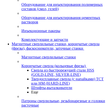
Оборудование для инъектирования полимерных
составов (смол, гелей)
Оборудование для инъектирования цементных
растворов
Инъекционные пакеры
Комплектующие и запчасти
Магнитные сверлильные станки, корончатые сверла
(фрезы), фаскосниматели, заточные станки
Магнитные сверлильные станки
Корончатые сверла (кольцевые фрезы)
Сверла из быстрорежущей стали HSS
(GOLD-LINE, SILVER-LINE)
Твердосплавные сверла (с напайками) ТСТ
или HM (HARD-LINE)
Штифты-выталкиватели
Еще
Патроны сверлильные, резьбонарезные и головки
расточные