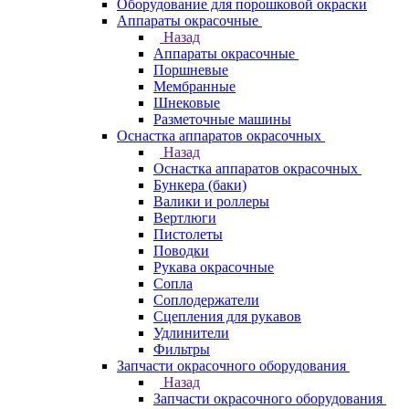
Оборудование для порошковой окраски
Аппараты окрасочные
Назад
Аппараты окрасочные
Поршневые
Мембранные
Шнековые
Разметочные машины
Оснастка аппаратов окрасочных
Назад
Оснастка аппаратов окрасочных
Бункера (баки)
Валики и роллеры
Вертлюги
Пистолеты
Поводки
Рукава окрасочные
Сопла
Соплодержатели
Сцепления для рукавов
Удлинители
Фильтры
Запчасти окрасочного оборудования
Назад
Запчасти окрасочного оборудования