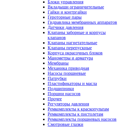
Блоки управления
Вкладыши ограничительные
Гайки и контргайки
Героторные пары
Гидравлика мембранных аппаратов
Датчики давления
Клапаны заборные и корпусы
клапанов
Клапаны нагнетательные
Клапаны перепускные
Корпуса окрасочных блоков
Манометры и арматура
Мембраны
Механика приводная
Насосы поршневые
Патрубки
Пластификаторы и масла
Подшипники
Поршни насосов
Прочее
Регуляторы давления
Ремкомплекты к краскопультам
Ремкомплекты к пистолетам
Ремкомплекты поршневых насосов
Смотровые глазки