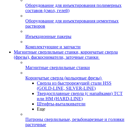
Оборудование для инъектирования полимерных
составов (смол, гелей)
Оборудование для инъектирования цементных
растворов
Инъекционные пакеры
Комплектующие и запчасти
Магнитные сверлильные станки, корончатые сверла
(фрезы), фаскосниматели, заточные станки
Магнитные сверлильные станки
Корончатые сверла (кольцевые фрезы)
Сверла из быстрорежущей стали HSS
(GOLD-LINE, SILVER-LINE)
Твердосплавные сверла (с напайками) ТСТ
или HM (HARD-LINE)
Штифты-выталкиватели
Еще
Патроны сверлильные, резьбонарезные и головки
расточные