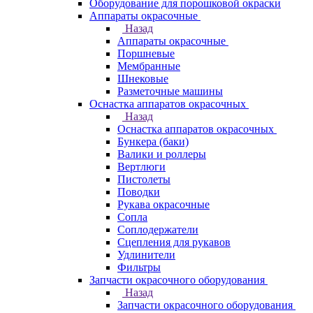
Оборудование для порошковой окраски
Аппараты окрасочные
Назад
Аппараты окрасочные
Поршневые
Мембранные
Шнековые
Разметочные машины
Оснастка аппаратов окрасочных
Назад
Оснастка аппаратов окрасочных
Бункера (баки)
Валики и роллеры
Вертлюги
Пистолеты
Поводки
Рукава окрасочные
Сопла
Соплодержатели
Сцепления для рукавов
Удлинители
Фильтры
Запчасти окрасочного оборудования
Назад
Запчасти окрасочного оборудования