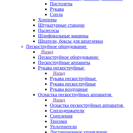
Пистолеты
Рукава
Сопла
Хопперы
Штукатурные станции
Пылесосы
Шлифовальные машины
Шпатели, боксы для шпатлевки
Пескоструйное оборудование
Назад
Пескоструйное оборудование
Пескоструйные аппараты
Рукава пескоструйные
Назад
Рукава пескоструйные
Рукава пескоструйные
Рукава воздушные
Оснастка пескоструйных аппаратов
Назад
Оснастка пескоструйных аппаратов
Соплодержатели
Сцепления
Тросики
Уплотнители
Дистанционное управление