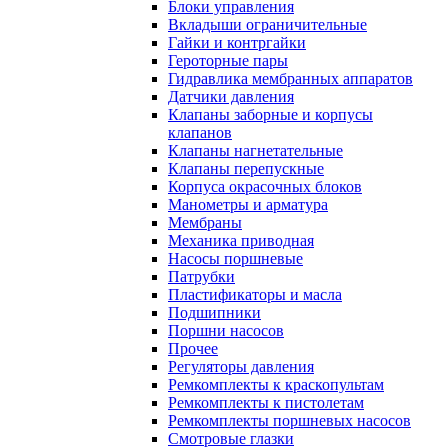
Блоки управления
Вкладыши ограничительные
Гайки и контргайки
Героторные пары
Гидравлика мембранных аппаратов
Датчики давления
Клапаны заборные и корпусы
клапанов
Клапаны нагнетательные
Клапаны перепускные
Корпуса окрасочных блоков
Манометры и арматура
Мембраны
Механика приводная
Насосы поршневые
Патрубки
Пластификаторы и масла
Подшипники
Поршни насосов
Прочее
Регуляторы давления
Ремкомплекты к краскопультам
Ремкомплекты к пистолетам
Ремкомплекты поршневых насосов
Смотровые глазки