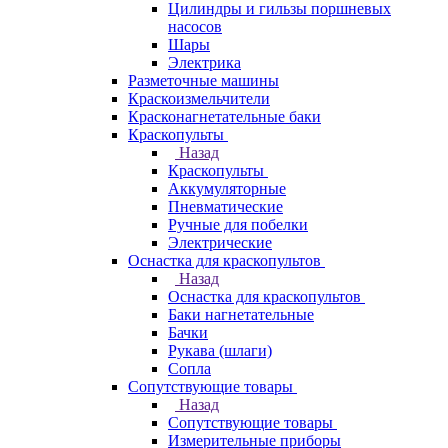
Цилиндры и гильзы поршневых
насосов
Шары
Электрика
Разметочные машины
Краскоизмельчители
Красконагнетательные баки
Краскопульты
Назад
Краскопульты
Аккумуляторные
Пневматические
Ручные для побелки
Электрические
Оснастка для краскопультов
Назад
Оснастка для краскопультов
Баки нагнетательные
Бачки
Рукава (шлаги)
Сопла
Сопутствующие товары
Назад
Сопутствующие товары
Измерительные приборы