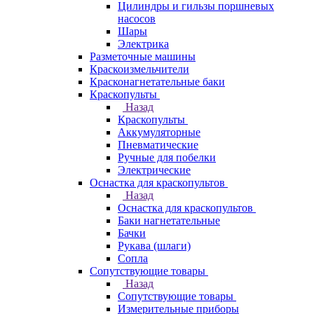
Цилиндры и гильзы поршневых
насосов
Шары
Электрика
Разметочные машины
Краскоизмельчители
Красконагнетательные баки
Краскопульты
Назад
Краскопульты
Аккумуляторные
Пневматические
Ручные для побелки
Электрические
Оснастка для краскопультов
Назад
Оснастка для краскопультов
Баки нагнетательные
Бачки
Рукава (шлаги)
Сопла
Сопутствующие товары
Назад
Сопутствующие товары
Измерительные приборы