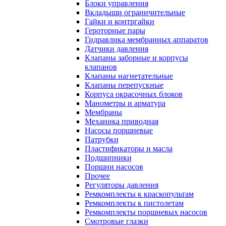
Блоки управления
Вкладыши ограничительные
Гайки и контргайки
Героторные пары
Гидравлика мембранных аппаратов
Датчики давления
Клапаны заборные и корпусы
клапанов
Клапаны нагнетательные
Клапаны перепускные
Корпуса окрасочных блоков
Манометры и арматура
Мембраны
Механика приводная
Насосы поршневые
Патрубки
Пластификаторы и масла
Подшипники
Поршни насосов
Прочее
Регуляторы давления
Ремкомплекты к краскопультам
Ремкомплекты к пистолетам
Ремкомплекты поршневых насосов
Смотровые глазки