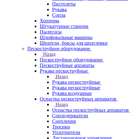
Пистолеты
Рукава
Сопла
Хопперы
Штукатурные станции
Пылесосы
Шлифовальные машины
Шпатели, боксы для шпатлевки
Пескоструйное оборудование
Назад
Пескоструйное оборудование
Пескоструйные аппараты
Рукава пескоструйные
Назад
Рукава пескоструйные
Рукава пескоструйные
Рукава воздушные
Оснастка пескоструйных аппаратов
Назад
Оснастка пескоструйных аппаратов
Соплодержатели
Сцепления
Тросики
Уплотнители
Дистанционное управление