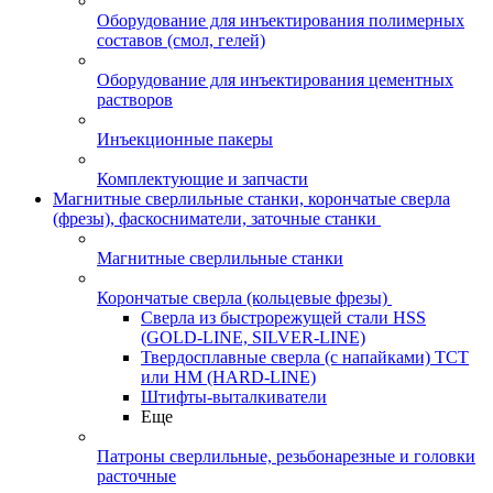
Оборудование для инъектирования полимерных
составов (смол, гелей)
Оборудование для инъектирования цементных
растворов
Инъекционные пакеры
Комплектующие и запчасти
Магнитные сверлильные станки, корончатые сверла
(фрезы), фаскосниматели, заточные станки
Магнитные сверлильные станки
Корончатые сверла (кольцевые фрезы)
Сверла из быстрорежущей стали HSS
(GOLD-LINE, SILVER-LINE)
Твердосплавные сверла (с напайками) ТСТ
или HM (HARD-LINE)
Штифты-выталкиватели
Еще
Патроны сверлильные, резьбонарезные и головки
расточные