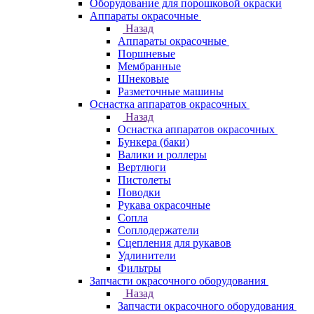
Оборудование для порошковой окраски
Аппараты окрасочные
Назад
Аппараты окрасочные
Поршневые
Мембранные
Шнековые
Разметочные машины
Оснастка аппаратов окрасочных
Назад
Оснастка аппаратов окрасочных
Бункера (баки)
Валики и роллеры
Вертлюги
Пистолеты
Поводки
Рукава окрасочные
Сопла
Соплодержатели
Сцепления для рукавов
Удлинители
Фильтры
Запчасти окрасочного оборудования
Назад
Запчасти окрасочного оборудования