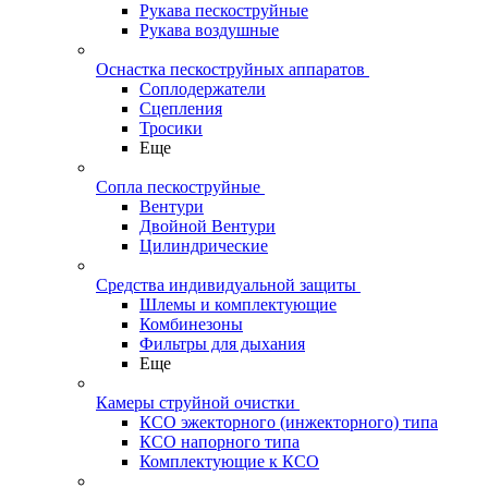
Рукава пескоструйные
Рукава воздушные
Оснастка пескоструйных аппаратов
Соплодержатели
Сцепления
Тросики
Еще
Сопла пескоструйные
Вентури
Двойной Вентури
Цилиндрические
Средства индивидуальной защиты
Шлемы и комплектующие
Комбинезоны
Фильтры для дыхания
Еще
Камеры струйной очистки
КСО эжекторного (инжекторного) типа
КСО напорного типа
Комплектующие к КСО