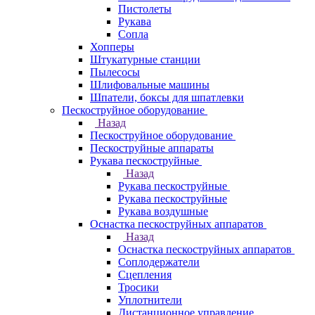
Пистолеты
Рукава
Сопла
Хопперы
Штукатурные станции
Пылесосы
Шлифовальные машины
Шпатели, боксы для шпатлевки
Пескоструйное оборудование
Назад
Пескоструйное оборудование
Пескоструйные аппараты
Рукава пескоструйные
Назад
Рукава пескоструйные
Рукава пескоструйные
Рукава воздушные
Оснастка пескоструйных аппаратов
Назад
Оснастка пескоструйных аппаратов
Соплодержатели
Сцепления
Тросики
Уплотнители
Дистанционное управление