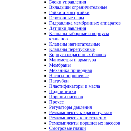
Блоки управления
Вкладыши ограничительные
Гайки и контргайки
Героторные пары
Гидравлика мембранных аппаратов
Датчики давления
Клапаны заборные и корпусы
клапанов
Клапаны нагнетательные
Клапаны перепускные
Корпуса окрасочных блоков
Манометры и арматура
Мембраны
Механика приводная
Насосы поршневые
Патрубки
Пластификаторы и масла
Подшипники
Поршни насосов
Прочее
Регуляторы давления
Ремкомплекты к краскопультам
Ремкомплекты к пистолетам
Ремкомплекты поршневых насосов
Смотровые глазки