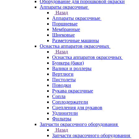
Оборудование для порошковой окраски
Аппараты окрасочные
Назад
Аппараты окрасочные
Поршневые
Мембранные
Шнековые
Разметочные машины
Оснастка аппаратов окрасочных
Назад
Оснастка аппаратов окрасочных
Бункера (баки)
Валики и роллеры
Вертлюги
Пистолеты
Поводки
Рукава окрасочные
Сопла
Соплодержатели
Сцепления для рукавов
Удлинители
Фильтры
Запчасти окрасочного оборудования
Назад
Запчасти окрасочного оборудования