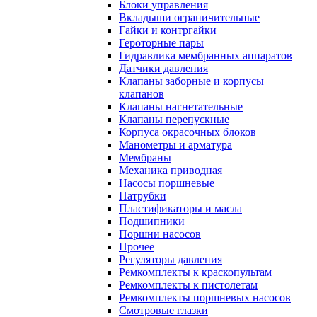
Блоки управления
Вкладыши ограничительные
Гайки и контргайки
Героторные пары
Гидравлика мембранных аппаратов
Датчики давления
Клапаны заборные и корпусы
клапанов
Клапаны нагнетательные
Клапаны перепускные
Корпуса окрасочных блоков
Манометры и арматура
Мембраны
Механика приводная
Насосы поршневые
Патрубки
Пластификаторы и масла
Подшипники
Поршни насосов
Прочее
Регуляторы давления
Ремкомплекты к краскопультам
Ремкомплекты к пистолетам
Ремкомплекты поршневых насосов
Смотровые глазки