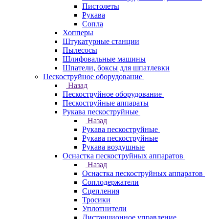
Пистолеты
Рукава
Сопла
Хопперы
Штукатурные станции
Пылесосы
Шлифовальные машины
Шпатели, боксы для шпатлевки
Пескоструйное оборудование
Назад
Пескоструйное оборудование
Пескоструйные аппараты
Рукава пескоструйные
Назад
Рукава пескоструйные
Рукава пескоструйные
Рукава воздушные
Оснастка пескоструйных аппаратов
Назад
Оснастка пескоструйных аппаратов
Соплодержатели
Сцепления
Тросики
Уплотнители
Дистанционное управление