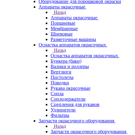
Оборудование для порошковой окраски
Аппараты окрасочные
Назад
Аппараты окрасочные
Поршневые
Мембранные
Шнековые
Разметочные машины
Оснастка аппаратов окрасочных
Назад
Оснастка аппаратов окрасочных
Бункера (баки)
Валики и роллеры
Вертлюги
Пистолеты
Поводки
Рукава окрасочные
Сопла
Соплодержатели
Сцепления для рукавов
Удлинители
Фильтры
Запчасти окрасочного оборудования
Назад
Запчасти окрасочного оборудования