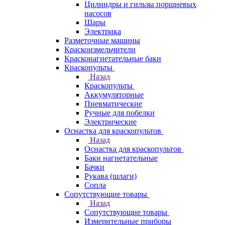
Цилиндры и гильзы поршневых
насосов
Шары
Электрика
Разметочные машины
Краскоизмельчители
Красконагнетательные баки
Краскопульты
Назад
Краскопульты
Аккумуляторные
Пневматические
Ручные для побелки
Электрические
Оснастка для краскопультов
Назад
Оснастка для краскопультов
Баки нагнетательные
Бачки
Рукава (шлаги)
Сопла
Сопутствующие товары
Назад
Сопутствующие товары
Измерительные приборы