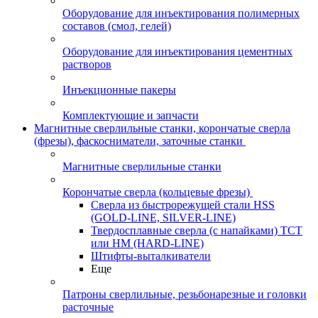
Оборудование для инъектирования полимерных
составов (смол, гелей)
Оборудование для инъектирования цементных
растворов
Инъекционные пакеры
Комплектующие и запчасти
Магнитные сверлильные станки, корончатые сверла
(фрезы), фаскосниматели, заточные станки
Магнитные сверлильные станки
Корончатые сверла (кольцевые фрезы)
Сверла из быстрорежущей стали HSS
(GOLD-LINE, SILVER-LINE)
Твердосплавные сверла (с напайками) ТСТ
или HM (HARD-LINE)
Штифты-выталкиватели
Еще
Патроны сверлильные, резьбонарезные и головки
расточные