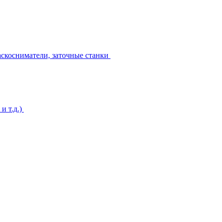
аскосниматели, заточные станки
и т.д.)