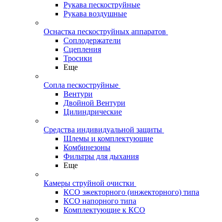
Рукава пескоструйные
Рукава воздушные
Оснастка пескоструйных аппаратов
Соплодержатели
Сцепления
Тросики
Еще
Сопла пескоструйные
Вентури
Двойной Вентури
Цилиндрические
Средства индивидуальной защиты
Шлемы и комплектующие
Комбинезоны
Фильтры для дыхания
Еще
Камеры струйной очистки
КСО эжекторного (инжекторного) типа
КСО напорного типа
Комплектующие к КСО