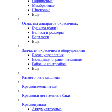
Поршневые
Мембранные
Шнековые
Еще
Оснастка аппаратов окрасочных
Бункера (баки)
Валики и роллеры
Вертлюги
Еще
Запчасти окрасочного оборудования
Блоки управления
Вкладыши ограничительные
Гайки и контргайки
Еще
Разметочные машины
Краскоизмельчители
Красконагнетательные баки
Краскопульты
Аккумуляторные