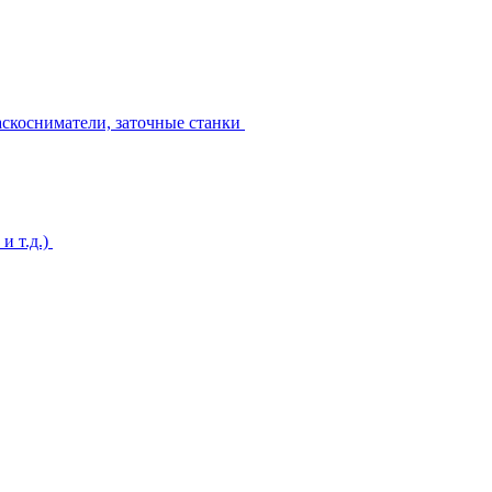
аскосниматели, заточные станки
и т.д.)