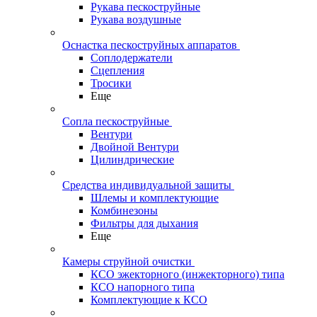
Рукава пескоструйные
Рукава воздушные
Оснастка пескоструйных аппаратов
Соплодержатели
Сцепления
Тросики
Еще
Сопла пескоструйные
Вентури
Двойной Вентури
Цилиндрические
Средства индивидуальной защиты
Шлемы и комплектующие
Комбинезоны
Фильтры для дыхания
Еще
Камеры струйной очистки
КСО эжекторного (инжекторного) типа
КСО напорного типа
Комплектующие к КСО