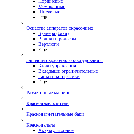
Поршневые
Мембранные
Шнековые
Еще
Оснастка аппаратов окрасочных
Бункера (баки)
Валики и роллеры
Вертлюги
Еще
Запчасти окрасочного оборудования
Блоки управления
Вкладыши ограничительные
Гайки и контргайки
Еще
Разметочные машины
Краскоизмельчители
Красконагнетательные баки
Краскопульты
Аккумуляторные