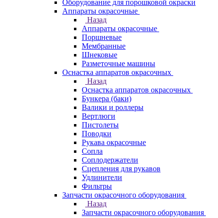
Оборудование для порошковой окраски
Аппараты окрасочные
Назад
Аппараты окрасочные
Поршневые
Мембранные
Шнековые
Разметочные машины
Оснастка аппаратов окрасочных
Назад
Оснастка аппаратов окрасочных
Бункера (баки)
Валики и роллеры
Вертлюги
Пистолеты
Поводки
Рукава окрасочные
Сопла
Соплодержатели
Сцепления для рукавов
Удлинители
Фильтры
Запчасти окрасочного оборудования
Назад
Запчасти окрасочного оборудования