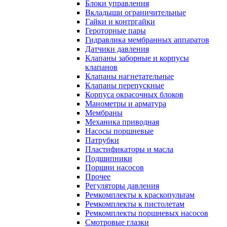
Блоки управления
Вкладыши ограничительные
Гайки и контргайки
Героторные пары
Гидравлика мембранных аппаратов
Датчики давления
Клапаны заборные и корпусы
клапанов
Клапаны нагнетательные
Клапаны перепускные
Корпуса окрасочных блоков
Манометры и арматура
Мембраны
Механика приводная
Насосы поршневые
Патрубки
Пластификаторы и масла
Подшипники
Поршни насосов
Прочее
Регуляторы давления
Ремкомплекты к краскопультам
Ремкомплекты к пистолетам
Ремкомплекты поршневых насосов
Смотровые глазки