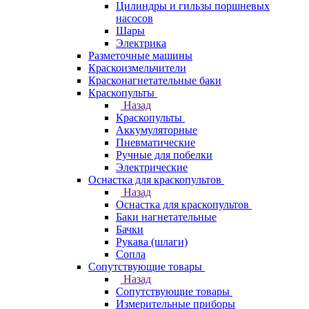
Цилиндры и гильзы поршневых
насосов
Шары
Электрика
Разметочные машины
Краскоизмельчители
Красконагнетательные баки
Краскопульты
Назад
Краскопульты
Аккумуляторные
Пневматические
Ручные для побелки
Электрические
Оснастка для краскопультов
Назад
Оснастка для краскопультов
Баки нагнетательные
Бачки
Рукава (шлаги)
Сопла
Сопутствующие товары
Назад
Сопутствующие товары
Измерительные приборы