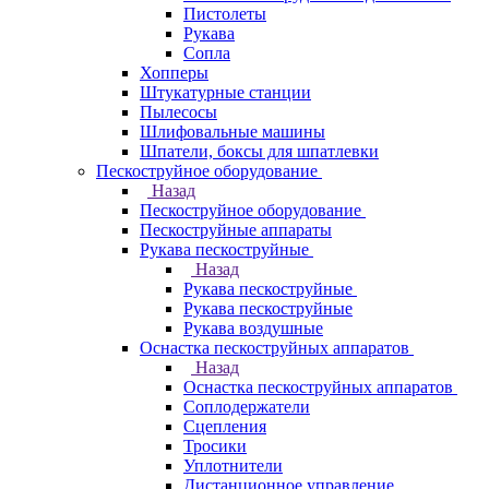
Пистолеты
Рукава
Сопла
Хопперы
Штукатурные станции
Пылесосы
Шлифовальные машины
Шпатели, боксы для шпатлевки
Пескоструйное оборудование
Назад
Пескоструйное оборудование
Пескоструйные аппараты
Рукава пескоструйные
Назад
Рукава пескоструйные
Рукава пескоструйные
Рукава воздушные
Оснастка пескоструйных аппаратов
Назад
Оснастка пескоструйных аппаратов
Соплодержатели
Сцепления
Тросики
Уплотнители
Дистанционное управление