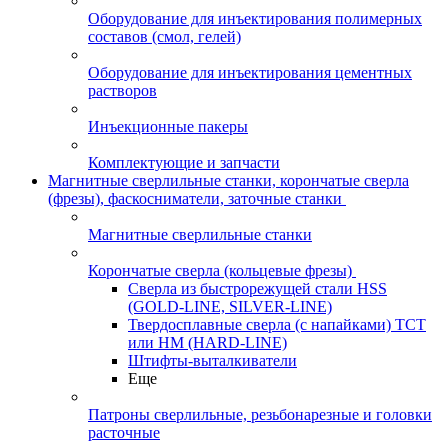
Оборудование для инъектирования полимерных
составов (смол, гелей)
Оборудование для инъектирования цементных
растворов
Инъекционные пакеры
Комплектующие и запчасти
Магнитные сверлильные станки, корончатые сверла
(фрезы), фаскосниматели, заточные станки
Магнитные сверлильные станки
Корончатые сверла (кольцевые фрезы)
Сверла из быстрорежущей стали HSS
(GOLD-LINE, SILVER-LINE)
Твердосплавные сверла (с напайками) ТСТ
или HM (HARD-LINE)
Штифты-выталкиватели
Еще
Патроны сверлильные, резьбонарезные и головки
расточные