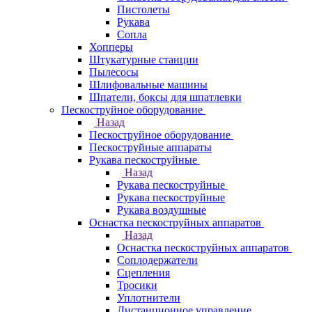
Пистолеты
Рукава
Сопла
Хопперы
Штукатурные станции
Пылесосы
Шлифовальные машины
Шпатели, боксы для шпатлевки
Пескоструйное оборудование
Назад
Пескоструйное оборудование
Пескоструйные аппараты
Рукава пескоструйные
Назад
Рукава пескоструйные
Рукава пескоструйные
Рукава воздушные
Оснастка пескоструйных аппаратов
Назад
Оснастка пескоструйных аппаратов
Соплодержатели
Сцепления
Тросики
Уплотнители
Дистанционное управление