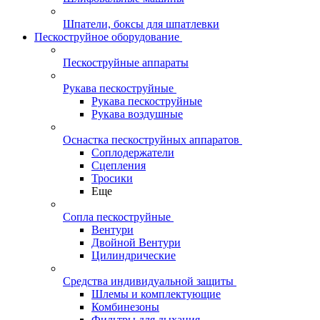
Шпатели, боксы для шпатлевки
Пескоструйное оборудование
Пескоструйные аппараты
Рукава пескоструйные
Рукава пескоструйные
Рукава воздушные
Оснастка пескоструйных аппаратов
Соплодержатели
Сцепления
Тросики
Еще
Сопла пескоструйные
Вентури
Двойной Вентури
Цилиндрические
Средства индивидуальной защиты
Шлемы и комплектующие
Комбинезоны
Фильтры для дыхания