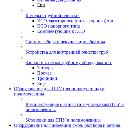
Еще
Камеры струйной очистки
КСО эжекторного (инжекторного) типа
КСО напорного типа
Комплектующие к КСО
Системы сбора и рекуперации абразива
Устройства для внутренней очистки труб
Запчасти к пескоструйному оборудованию
Затворы
Прочее
Тройники
Еще
Оборудование для ППУ (пенополиуретана) и
полимочевины
Комплектующие и запчасти к установкам ППУ и
полимочевины
Установки для ППУ и полимочевины
Оборудование для инъекции смол, раствора и бетона