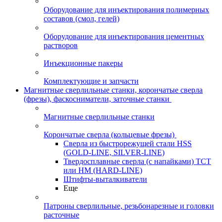
Оборудование для инъектирования полимерных
составов (смол, гелей)
Оборудование для инъектирования цементных
растворов
Инъекционные пакеры
Комплектующие и запчасти
Магнитные сверлильные станки, корончатые сверла
(фрезы), фаскосниматели, заточные станки
Магнитные сверлильные станки
Корончатые сверла (кольцевые фрезы)
Сверла из быстрорежущей стали HSS
(GOLD-LINE, SILVER-LINE)
Твердосплавные сверла (с напайками) ТСТ
или HM (HARD-LINE)
Штифты-выталкиватели
Еще
Патроны сверлильные, резьбонарезные и головки
расточные