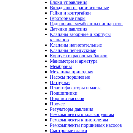
Блоки управления
Вкладыши ограничительные
Гайки и контргайки
Героторные пары
Гидравлика мембранных аппаратов
Датчики давления
Клапаны заборные и корпусы
клапанов
Клапаны нагнетательные
Клапаны перепускные
Корпуса окрасочных блоков
Манометры и арматура
Мембраны
Механика приводная
Насосы поршневые
Патрубки
Пластификаторы и масла
Подшипники
Поршни насосов
Прочее
Регуляторы давления
Ремкомплекты к краскопультам
Ремкомплекты к пистолетам
Ремкомплекты поршневых насосов
Смотровые глазки