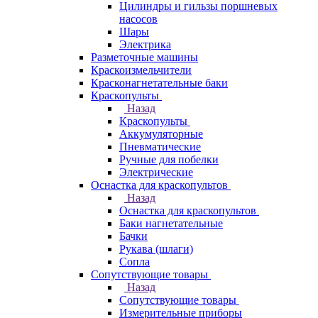
Цилиндры и гильзы поршневых
насосов
Шары
Электрика
Разметочные машины
Краскоизмельчители
Красконагнетательные баки
Краскопульты
Назад
Краскопульты
Аккумуляторные
Пневматические
Ручные для побелки
Электрические
Оснастка для краскопультов
Назад
Оснастка для краскопультов
Баки нагнетательные
Бачки
Рукава (шлаги)
Сопла
Сопутствующие товары
Назад
Сопутствующие товары
Измерительные приборы