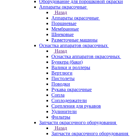
Оборудование для порошковой окраски
Аппараты окрасочные
Назад
Аппараты окрасочные
Поршневые
Мембранные
Шнековые
Разметочные машины
Оснастка аппаратов окрасочных
Назад
Оснастка аппаратов окрасочных
Бункера (баки)
Валики и роллеры
Вертлюги
Пистолеты
Поводки
Рукава окрасочные
Сопла
Соплодержатели
Сцепления для рукавов
Удлинители
Фильтры
Запчасти окрасочного оборудования
Назад
Запчасти окрасочного оборудования