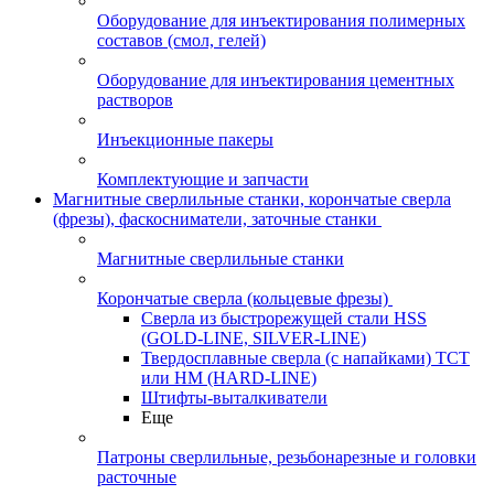
Оборудование для инъектирования полимерных
составов (смол, гелей)
Оборудование для инъектирования цементных
растворов
Инъекционные пакеры
Комплектующие и запчасти
Магнитные сверлильные станки, корончатые сверла
(фрезы), фаскосниматели, заточные станки
Магнитные сверлильные станки
Корончатые сверла (кольцевые фрезы)
Сверла из быстрорежущей стали HSS
(GOLD-LINE, SILVER-LINE)
Твердосплавные сверла (с напайками) ТСТ
или HM (HARD-LINE)
Штифты-выталкиватели
Еще
Патроны сверлильные, резьбонарезные и головки
расточные