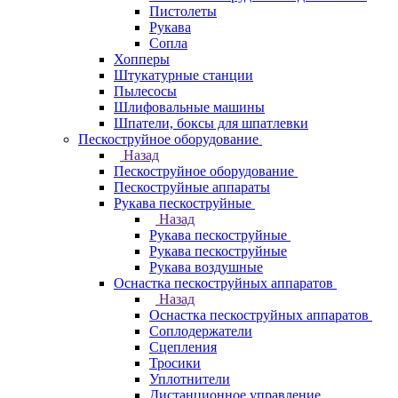
Пистолеты
Рукава
Сопла
Хопперы
Штукатурные станции
Пылесосы
Шлифовальные машины
Шпатели, боксы для шпатлевки
Пескоструйное оборудование
Назад
Пескоструйное оборудование
Пескоструйные аппараты
Рукава пескоструйные
Назад
Рукава пескоструйные
Рукава пескоструйные
Рукава воздушные
Оснастка пескоструйных аппаратов
Назад
Оснастка пескоструйных аппаратов
Соплодержатели
Сцепления
Тросики
Уплотнители
Дистанционное управление