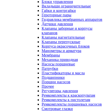
Блоки управления
Вкладыши ограничительные
Гайки и контргайки
Героторные пары
Гидравлика мембранных аппаратов
Датчики давления
Клапаны заборные и корпусы
клапанов
Клапаны нагнетательные
Клапаны перепускные
Корпуса окрасочных блоков
Манометры и арматура
Мембраны
Механика приводная
Насосы поршневые
Патрубки
Пластификаторы и масла
Подшипники
Поршни насосов
Прочее
Регуляторы давления
Ремкомплекты к краскопультам
Ремкомплекты к пистолетам
Ремкомплекты поршневых насосов
Смотровые глазки