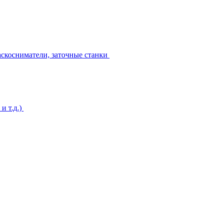
аскосниматели, заточные станки
и т.д.)