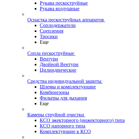
Рукава пескоструйные
Рукава воздушные
Оснастка пескоструйных аппаратов
Соплодержатели
Сцепления
Тросики
Еще
Сопла пескоструйные
Вентури
Двойной Вентури
Цилиндрические
Средства индивидуальной защиты
Шлемы и комплектующие
Комбинезоны
Фильтры для дыхания
Еще
Камеры струйной очистки
КСО эжекторного (инжекторного) типа
КСО напорного типа
Комплектующие к КСО