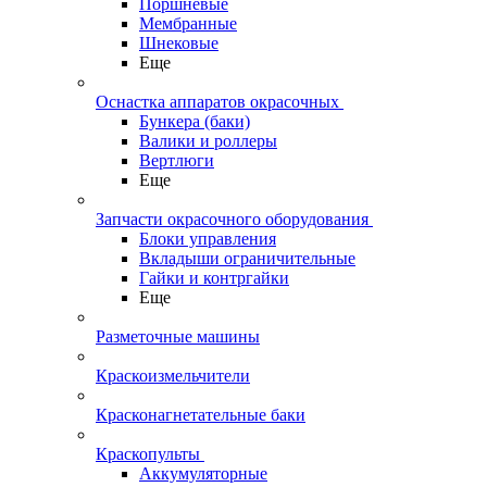
Поршневые
Мембранные
Шнековые
Еще
Оснастка аппаратов окрасочных
Бункера (баки)
Валики и роллеры
Вертлюги
Еще
Запчасти окрасочного оборудования
Блоки управления
Вкладыши ограничительные
Гайки и контргайки
Еще
Разметочные машины
Краскоизмельчители
Красконагнетательные баки
Краскопульты
Аккумуляторные